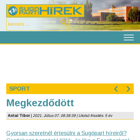
‹
›
SPORT
Megkezdődött
Antal Tibor
|
2021. Július 07. 08:38:39 | Utolsó frissítés: 5 év
Gyorsan szeretnél értesülni a Sugópart híreiről?