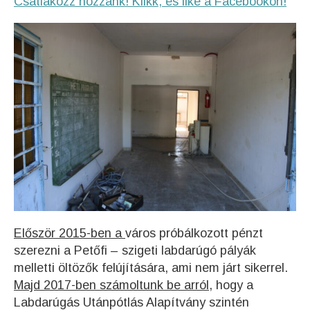
Csatlakozz hozzánk! Klikk, és like a Facebookon!
Először 2015-ben a
város próbálkozott pénzt
szerezni a Petőfi – szigeti labdarúgó pályák
melletti öltözők felújítására, ami nem járt sikerrel.
Majd 2017-ben számoltunk be arról
, hogy a
Labdarúgás Utánpótlás Alapítvány szintén