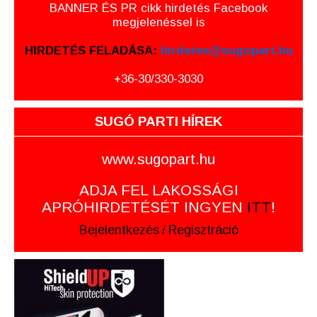
BANNER ÉS PR cikk hirdetés Facebook
megjelenéssel is
HIRDETÉS FELADÁSA:
hirdetes@sugopart.hu
+36-30/330-3030
SUGÓ PARTI HÍREK
www.sugopart.hu
ADJA FEL LAKOSSÁGI
APRÓHIRDETÉSÉT INGYEN
ITT
!
Bejelentkezés
/
Regisztráció