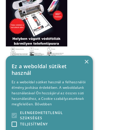
×
Ez a weboldal sütiket
használ
Ez a weboldal sütiket használ a felhasználói
élmény javítása érdekében. A weboldalunk
használatával Ön hozzájárul az összes süti
használatához, a Cookie szabályzatunknak
megfelelően.
Bővebben
ELENGEDHETETLENÜL
SZÜKSÉGES
TELJESÍTMÉNY