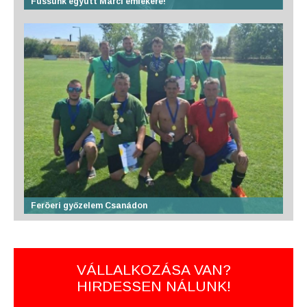
Fussunk együtt Marci emlékére!
Feröeri győzelem Csanádon
VÁLLALKOZÁSA VAN?
HIRDESSEN NÁLUNK!