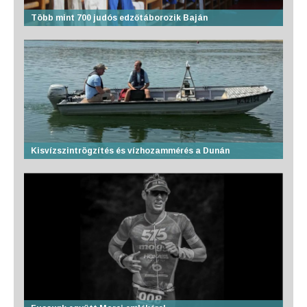
Több mint 700 judós edzőtáborozik Baján
Kisvízszintrögzítés és vízhozammérés a Dunán