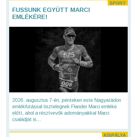
SPORT
FUSSUNK EGYÜTT MARCI
EMLÉKÉRE!
2026. augusztus 7-én, pénteken este Nagyatádon
emlékfutással tisztelegnek Flander Marci emléke
előtt, ahol a résztvevők adományaikkal Marci
családját is...
KISPÁLYA