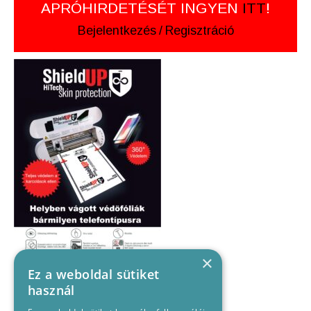
APRÓHIRDETÉSÉT INGYEN
ITT
!
Bejelentkezés
/
Regisztráció
×
Ez a weboldal sütiket
használ