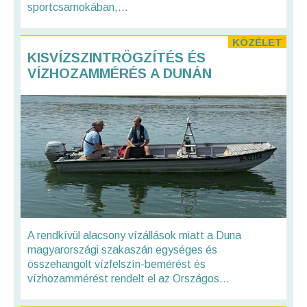
sportcsarnokában,...
KÖZÉLET
KISVÍZSZINTRÖGZÍTÉS ÉS
VÍZHOZAMMÉRÉS A DUNÁN
A rendkívül alacsony vízállások miatt a Duna
magyarországi szakaszán egységes és
összehangolt vízfelszín-bemérést és
vízhozammérést rendelt el az Országos...