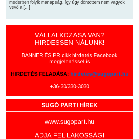
mederben folyik manapság, így úgy döntöttem nem vagyok
vevő a […]
VÁLLALKOZÁSA VAN?
HIRDESSEN NÁLUNK!
BANNER ÉS PR cikk hirdetés Facebook
megjelenéssel is
HIRDETÉS FELADÁSA:
hirdetes@sugopart.hu
+36-30/330-3030
SUGÓ PARTI HÍREK
www.sugopart.hu
ADJA FEL LAKOSSÁGI