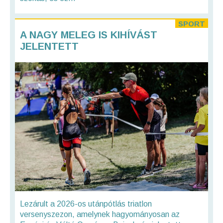
SPORT
A NAGY MELEG IS KIHÍVÁST
JELENTETT
Lezárult a 2026-os utánpótlás triatlon
versenyszezon, amelynek hagyományosan az