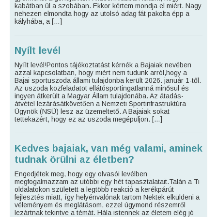
kabátban ül a szobában. Ekkor kértem mondja el miért. Nagy
nehezen elmondta hogy az utolsó adag fát pakolta épp a
kályhába, a […]
Nyílt levél
Nyílt levél!Pontos tájékoztatást kérnék a Bajaiak nevében
azzal kapcsolatban, hogy miért nem tudunk arról,hogy a
Bajai sportuszoda állami tulajdonba került 2026. január 1-től.
Az uszoda közfeladatot ellátósportingatlanná minősül és
ingyen átkerült a Magyar Állam tulajdonába. Az átadás-
átvétel lezárásátkövetően a Nemzeti Sportinfrastruktúra
Ügynök (NSÜ) lesz az üzemeltető. A Bajaiak sokat
tettekazért, hogy ez az uszoda megépüljön. […]
Kedves bajaiak, van még valami, aminek
tudnak örülni az életben?
Engedjétek meg, hogy egy olvasói levélben
megfogalmazzam az utóbbi egy hét tapasztalatait.Talán a Ti
oldalatokon született a legtöbb reakció a kerékpárút
fejlesztés miatt, így helyénvalónak tartom Nektek elküldeni a
véleményem és meglátásom, ezzel úgymond részemről
lezártnak tekintve a témát. Hála istennek az életem elég jó