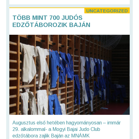
UNCATEGORIZED
TÖBB MINT 700 JUDÓS
EDZŐTÁBOROZIK BAJÁN
Augusztus első hetében hagyományosan – immár
29. alkalommal- a Mogyi Bajai Judo Club
edzőtábora zajlik Baján az MNÁMK