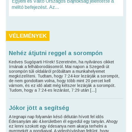
Egyéni és Váltó Országos Bajnokság jelentette a
méltó befejezést. Az...
VÉLEMÉNYEK
Nehéz átjutni reggel a sorompón
Kedves Sugóparti Hírek! Szeretném, ha nyilvános cikket
írnának a felháborodásomról. Mai napon a Szegedi út
sorompón túli oldaláról próbáltam a munkahelyemet
megközelíteni. Tudtam, hogy 7:24-kor lezárják a sorompót,
de nem gondoltam volna, hogy több mint 20 percet kell
várnom, és ez idő alatt még kétszer lezárják a sorompót.
Tudom, hogy a 7:24-es lezárást, 7:29 után […]
Jókor jött a segítség
A tegnapi nap folyamán késő délután hívott fel idős
Édesanyám aki 4.kerületben él egyedül egy tanyán. Ahogy
ez lenni szokott egy édesanya nem akarja terhelni a
gyermekét a gondjaival. A videohívásban feltűnt, hogy