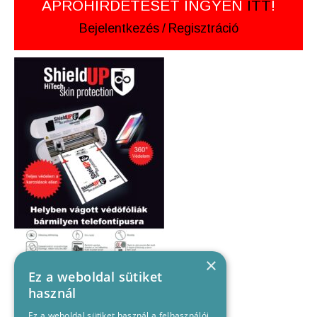
APRÓHIRDETÉSÉT INGYEN
ITT
!
Bejelentkezés
/
Regisztráció
×
Ez a weboldal sütiket
használ
Ez a weboldal sütiket használ a felhasználói