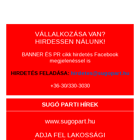
VÁLLALKOZÁSA VAN?
HIRDESSEN NÁLUNK!
BANNER ÉS PR cikk hirdetés Facebook
megjelenéssel is
HIRDETÉS FELADÁSA:
hirdetes@sugopart.hu
+36-30/330-3030
SUGÓ PARTI HÍREK
www.sugopart.hu
ADJA FEL LAKOSSÁGI