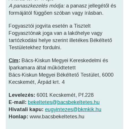
A panaszkezelés módja:
a panasz jellegétől és
formájától függően szóban vagy írásban.
Fogyasztói jogvita esetén a Tisztelt
Fogyasztónak joga van a lakóhelye vagy
tartózkodási helye szerint illetékes Békéltető
Testületekhez fordulni.
Cím
:
Bács-Kiskun Megyei Kereskedelmi és
Iparkamara által működtetett
Bács-Kiskun Megyei Békéltető Testület, 6000
Kecskemét, Árpád krt. 4
Levelezés:
6001 Kecskemét, Pf.228
E-mail:
bekeltetes@bacsbekeltetes.hu
Hivatali kapu:
eugyintezes@bkmkik.hu
Honlap:
www.bacsbekeltetes.hu