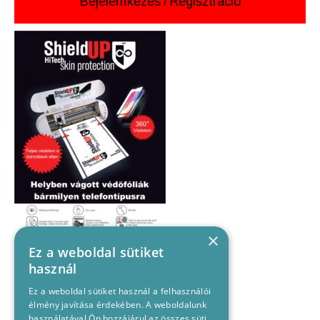
Bejelentkezés
/
Regisztráció
×
Ez a weboldal sütiket
használ
Ez a weboldal sütiket használ a felhasználói
élmény javítása érdekében. A weboldalunk
használatával Ön hozzájárul az összes süti