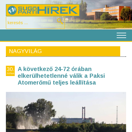
NAGYVILÁG
A következő 24-72 órában
30.
Július
elkerülhetetlenné válik a Paksi
Atomerőmű teljes leállítása