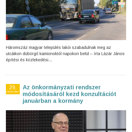
Háromszáz magyar település lakói szabadulnak meg az
utcáikon dübörgő kamionoktól napokon belül – írta Lázár János
építési és közlekedési...
Az önkormányzati rendszer
29.
December
módosításáról kezd konzultációt
januárban a kormány