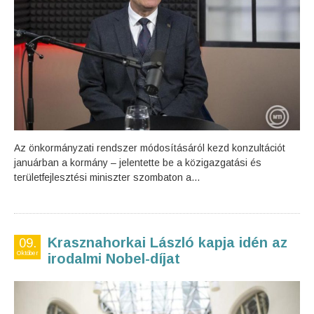
Az önkormányzati rendszer módosításáról kezd konzultációt
januárban a kormány – jelentette be a közigazgatási és
területfejlesztési miniszter szombaton a...
Krasznahorkai László kapja idén az
09.
Október
irodalmi Nobel-díjat