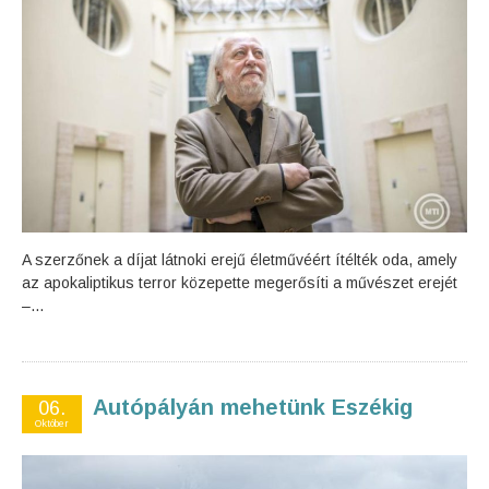
A szerzőnek a díjat látnoki erejű életművéért ítélték oda, amely
az apokaliptikus terror közepette megerősíti a művészet erejét
–...
Autópályán mehetünk Eszékig
06.
Október