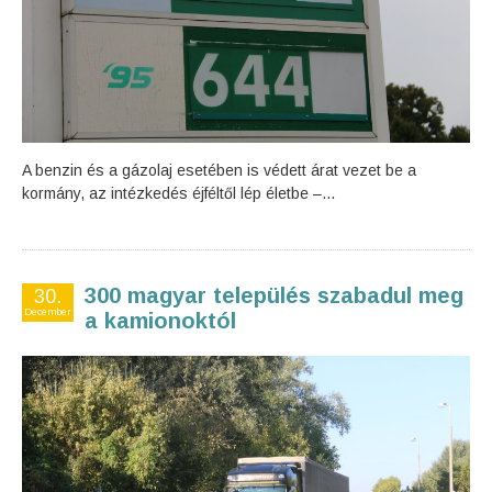
A benzin és a gázolaj esetében is védett árat vezet be a
kormány, az intézkedés éjféltől lép életbe –...
300 magyar település szabadul meg
30.
December
a kamionoktól