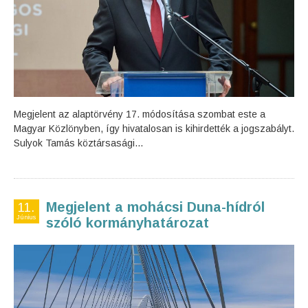
Megjelent az alaptörvény 17. módosítása szombat este a
Magyar Közlönyben, így hivatalosan is kihirdették a jogszabályt.
Sulyok Tamás köztársasági...
Megjelent a mohácsi Duna-hídról
11.
Június
szóló kormányhatározat