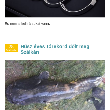
És nem is kell rá sokat várni.
Húsz éves tórekord dőlt meg
28.
Szeptember
Szálkán