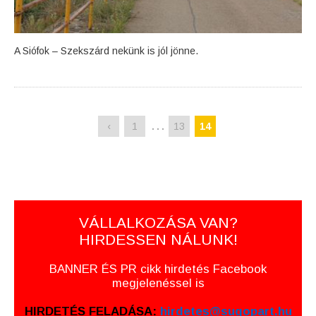
A Siófok – Szekszárd nekünk is jól jönne.
…
‹
1
13
14
VÁLLALKOZÁSA VAN?
HIRDESSEN NÁLUNK!
BANNER ÉS PR cikk hirdetés Facebook
megjelenéssel is
HIRDETÉS FELADÁSA:
hirdetes@sugopart.hu