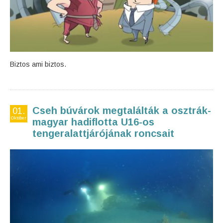
Biztos ami biztos.
Cseh búvárok megtalálták a osztrák-
01.
Október
magyar hadiflotta U16-os
tengeralattjárójának roncsait