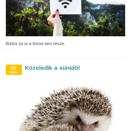
Biztos ez is a Soros-terv része.
Közeledik a sünidő!
05.
Október