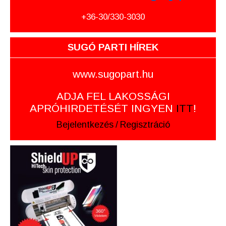
+36-30/330-3030
SUGÓ PARTI HÍREK
www.sugopart.hu
ADJA FEL LAKOSSÁGI
APRÓHIRDETÉSÉT INGYEN
ITT
!
Bejelentkezés
/
Regisztráció