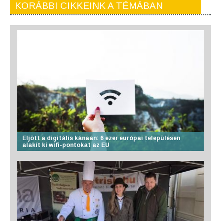
KORÁBBI CIKKEINK A TÉMÁBAN
Eljött a digitális kánaán: 6 ezer európai településen
alakít ki wifi-pontokat az EU