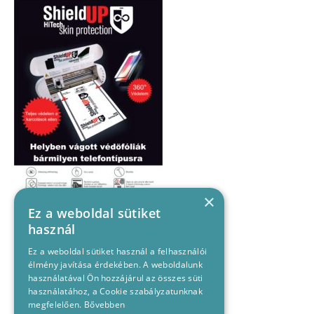
×
Ez a weboldal sütiket
használ
Ez a weboldal sütiket használ a felhasználói
élmény javítása érdekében. A weboldalunk
használatával Ön hozzájárul az összes süti
használatához, a Cookie szabályzatunknak
megfelelően.
Bővebben