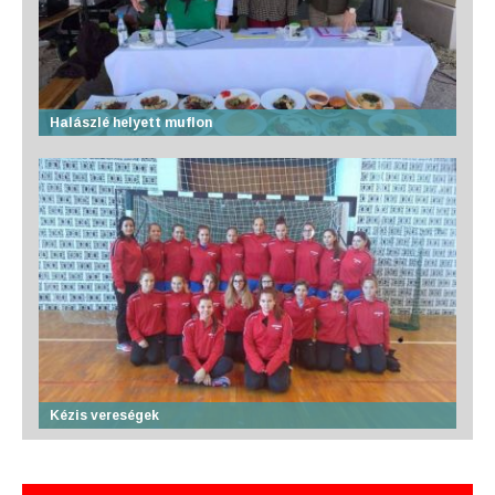
Halászlé helyett muflon
Kézis vereségek