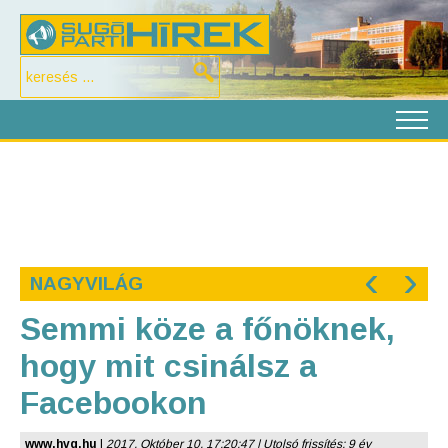
‹
›
NAGYVILÁG
Semmi köze a főnöknek,
hogy mit csinálsz a
Facebookon
www.hvg.hu
|
2017. Október 10. 17:20:47 | Utolsó frissítés: 9 év