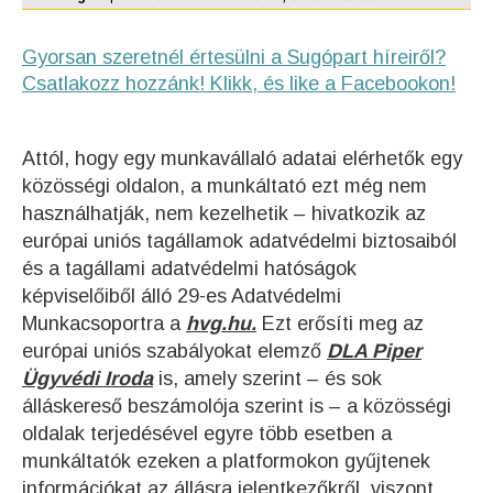
Gyorsan szeretnél értesülni a Sugópart híreiről?
Csatlakozz hozzánk! Klikk, és like a Facebookon!
Attól, hogy egy munkavállaló adatai elérhetők egy
közösségi oldalon, a munkáltató ezt még nem
használhatják, nem kezelhetik – hivatkozik az
európai uniós tagállamok adatvédelmi biztosaiból
és a tagállami adatvédelmi hatóságok
képviselőiből álló 29-es Adatvédelmi
Munkacsoportra a
hvg.hu.
Ezt erősíti meg az
európai uniós szabályokat elemző
DLA Piper
Ügyvédi Iroda
is, amely szerint – és sok
álláskereső beszámolója szerint is – a közösségi
oldalak terjedésével egyre több esetben a
munkáltatók ezeken a platformokon gyűjtenek
információkat az állásra jelentkezőkről, viszont