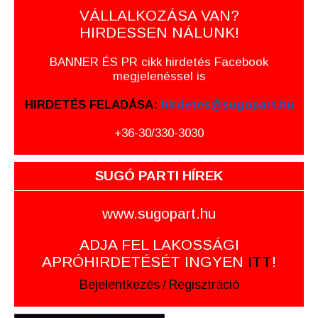
VÁLLALKOZÁSA VAN?
HIRDESSEN NÁLUNK!
BANNER ÉS PR cikk hirdetés Facebook
megjelenéssel is
HIRDETÉS FELADÁSA:
hirdetes@sugopart.hu
+36-30/330-3030
SUGÓ PARTI HÍREK
www.sugopart.hu
ADJA FEL LAKOSSÁGI
APRÓHIRDETÉSÉT INGYEN
ITT
!
Bejelentkezés
/
Regisztráció