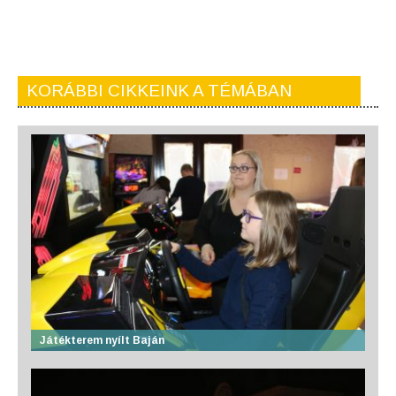
KORÁBBI CIKKEINK A TÉMÁBAN
Játékterem nyílt Baján