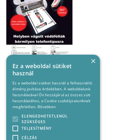
×
Ez a weboldal sütiket
használ
Ez a weboldal sütiket használ a felhasználói
élmény javítása érdekében. A weboldalunk
használatával Ön hozzájárul az összes süti
használatához, a Cookie szabályzatunknak
megfelelően.
Bővebben
ELENGEDHETETLENÜL
SZÜKSÉGES
TELJESÍTMÉNY
CÉLZÁS