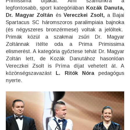
Primissima díjakat. Ami számunkra a
legfontosabb, sport kategóriában
Kozák Danuta,
Dr. Magyar Zoltán
és
Vereczkei Zsolt,
a Bajai
Spartacus SC háromszoros paralimpiaia bajnoka
(és négyszeres bronzérmese) voltak a jelöltek.
Primák közül a szakmai zsűri Dr. Magyar
Zoltánnak ítélte oda a Prima Primissima
elismerést.
A kategória győztese tehát Dr. Magyar
Zoltán lett, de Kozák Danutához hasonlóan
Vereczkei Zsolt is Príma díjat vehetett át.
A
közönségszavazást
L. Ritók Nóra
pedagógus
nyerte.