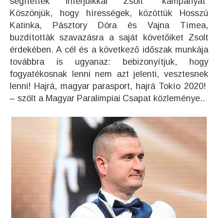
segítették interjúikkal Zsolt “kampányát”
Köszönjük, hogy hírességek, közöttük Hosszú
Katinka, Pásztory Dóra és Vajna Tímea,
buzdítottàk szavazásra a saját követőiket Zsolt
érdekében. A cél és a következő időszak munkája
továbbra is ugyanaz: bebizonyítjuk, hogy
fogyatékosnak lenni nem azt jelenti, vesztesnek
lenni! Hajrá, magyar parasport, hajrá Tokío 2020!
– szólt a
Magyar Paralimpiai Csapat közleménye.
.