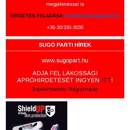
megjelenéssel is
HIRDETÉS FELADÁSA:
hirdetes@sugopart.hu
+36-30/330-3030
SUGÓ PARTI HÍREK
www.sugopart.hu
ADJA FEL LAKOSSÁGI
APRÓHIRDETÉSÉT INGYEN
ITT
!
Bejelentkezés
/
Regisztráció