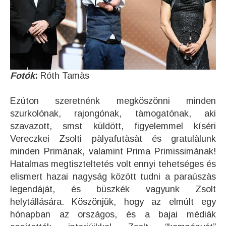
Fotók
:
Róth Tamàs
Ezúton szeretnénk megköszönni minden
szurkolónak, rajongónak, tàmogatónak, aki
szavazott, smst küldött, figyelemmel kíséri
Vereczkei Zsolti pàlyafutàsàt és gratulàlunk
minden Primának, valamint P
rima Primissimànak!
Hatalmas megtiszteltetés volt ennyi tehetséges és
elismert hazai nagyság között tudni a paraúszàs
legendáját, és büszkék vagyunk Zsolt
helytállására. Köszönjük, hogy az elmúlt egy
hónapban az országos, és a bajai médiák