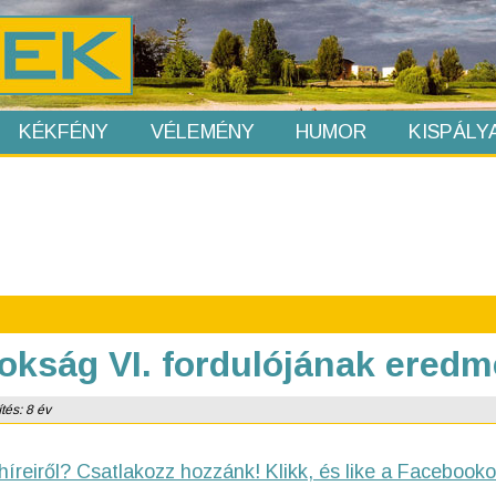
KÉKFÉNY
VÉLEMÉNY
HUMOR
KISPÁLY
okság VI. fordulójának eredm
tés: 8 év
híreiről? Csatlakozz hozzánk! Klikk, és like a Facebooko