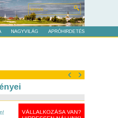
A
NAGYVILÁG
APRÓHIRDETÉS
‹
›
ényei
VÁLLALKOZÁSA VAN?
n!