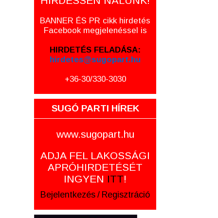
HIRDESSEN NÁLUNK!
BANNER ÉS PR cikk hirdetés
Facebook megjelenéssel is
HIRDETÉS FELADÁSA:
hirdetes@sugopart.hu
+36-30/330-3030
SUGÓ PARTI HÍREK
www.sugopart.hu
ADJA FEL LAKOSSÁGI
APRÓHIRDETÉSÉT
INGYEN
ITT
!
Bejelentkezés
/
Regisztráció