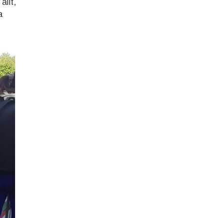
llt,
a