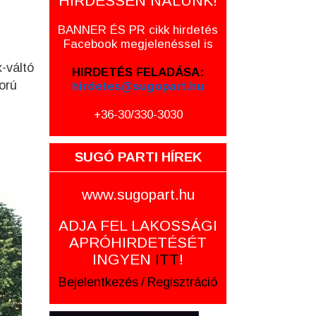
HIRDESSEN NÁLUNK!
BANNER ÉS PR cikk hirdetés
Facebook megjelenéssel is
-váltó
HIRDETÉS FELADÁSA:
orú
hirdetes@sugopart.hu
+36-30/330-3030
SUGÓ PARTI HÍREK
www.sugopart.hu
ADJA FEL LAKOSSÁGI
APRÓHIRDETÉSÉT
INGYEN
ITT
!
Bejelentkezés
/
Regisztráció