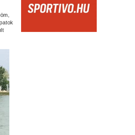
röm,
apatok
lt