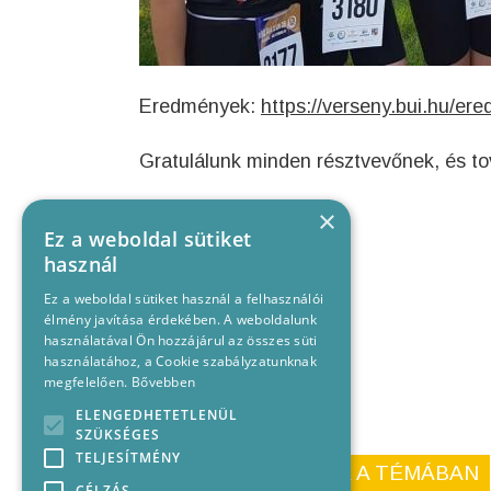
Eredmények:
https://verseny.bui.hu/er
Gratulálunk minden résztvevőnek, és to
×
Ez a weboldal sütiket
használ
Ez a weboldal sütiket használ a felhasználói
élmény javítása érdekében. A weboldalunk
használatával Ön hozzájárul az összes süti
használatához, a Cookie szabályzatunknak
megfelelően.
Bővebben
ELENGEDHETETLENÜL
SZÜKSÉGES
TELJESÍTMÉNY
KORÁBBI CIKKEINK A TÉMÁBAN
CÉLZÁS