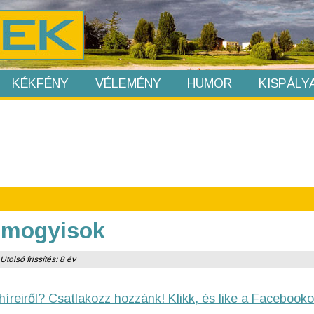
KÉKFÉNY
VÉLEMÉNY
HUMOR
KISPÁLY
a mogyisok
tolsó frissítés: 8 év
híreiről? Csatlakozz hozzánk! Klikk, és like a Facebooko