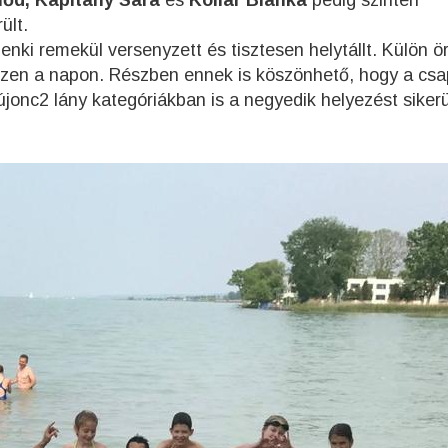
lőd, Kapitány Sára
és
Kollár Blanka
pedig szintén
ült.
i remekül versenyzett és tisztesen helytállt. Külön ö
 ezen a napon. Részben ennek is köszönhető, hogy a cs
újonc2 lány kategóriákban is a negyedik helyezést sikerü