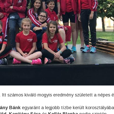
. Itt számos kiváló mogyis eredmény született a népes é
gány Bánk
egyaránt a legjobb tízbe került korosztályába