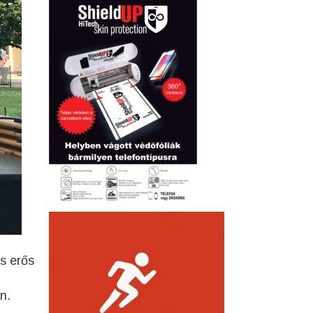
s erős
n.