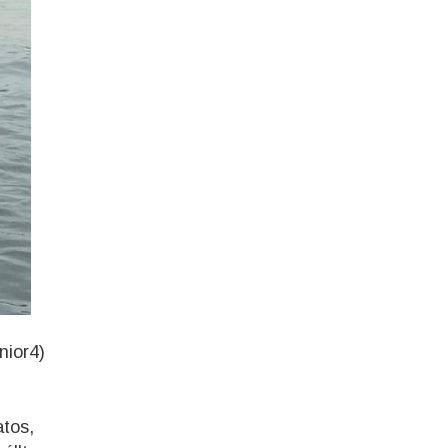
nior4)
atos,