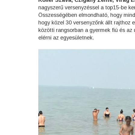
Koller Száva, Czigány Zente, Virág E
nagyszerű versenyzéssel a top15-be ker
Összességében elmondható, hogy mindenk
hogy közel 30 versenyzőnk állt rajthoz
közötti rangsorban a gyermek fiú és az 
elérni az egyesületnek.