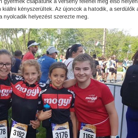
 gyermek csapatunk a verseny felénél még első helyen á
iállni kényszerültek. Az újoncok a hatodik, a serdülők 
a nyolcadik helyezést szerezte meg.