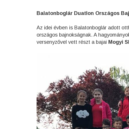
Balatonboglár Duatlon Országos Baj
Az idei évben is Balatonboglár adott o
országos bajnokságnak. A hagyományokn
versenyzővel vett részt a bajai
Mogyi S