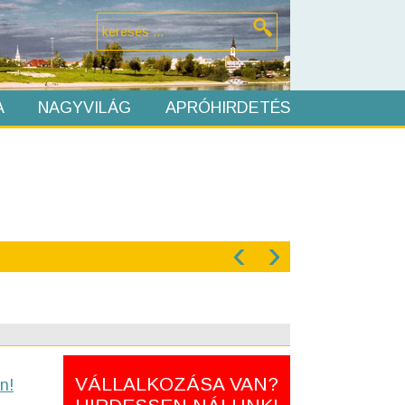
A
NAGYVILÁG
APRÓHIRDETÉS
‹
›
VÁLLALKOZÁSA VAN?
n!