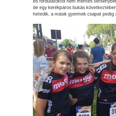
és fordulatoktól nem mentes versenyben
de egy kerékpáros bukás következtében k
hetedik, a másik gyermek csapat pedig 