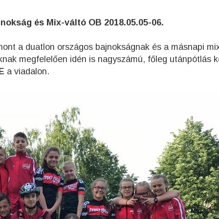
nokság és Mix-váltó OB 2018.05.05-06.
tthont a duatlon országos bajnokságnak és a másnapi mix
ak megfelelően idén is nagyszámú, főleg utánpótlás k
E
a viadalon.