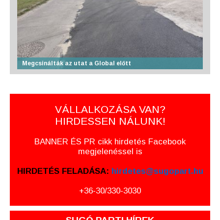
Megcsinálták az utat a Global előtt
VÁLLALKOZÁSA VAN?
HIRDESSEN NÁLUNK!
BANNER ÉS PR cikk hirdetés Facebook
megjelenéssel is
HIRDETÉS FELADÁSA:
hirdetes@sugopart.hu
+36-30/330-3030