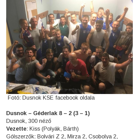
Fotó: Dusnok KSE facebook oldala
Dusnok – Géderlak 8 – 2 (3 – 1)
Dusnok, 300 néző
Vezette
: Kiss (Polyák, Bárth)
Gólszerzők: Bolvári Z 2, Mirza 2, Csobolya 2,