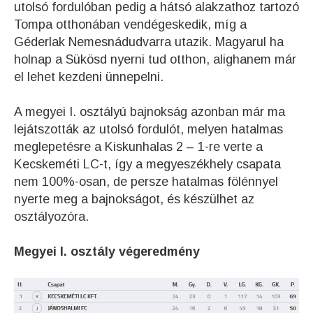
utolsó fordulóban pedig a hátsó alakzathoz tartozó
Tompa otthonában vendégeskedik, míg a
Géderlak Nemesnádudvarra utazik. Magyarul ha
holnap a Sükösd nyerni tud otthon, alighanem már
el lehet kezdeni ünnepelni.
A megyei I. osztályú bajnokság azonban már ma
lejátszották az utolsó fordulót, melyen hatalmas
meglepetésre a Kiskunhalas 2 – 1-re verte a
Kecskeméti LC-t, így a megyeszékhely csapata
nem 100%-osan, de persze hatalmas fölénnyel
nyerte meg a bajnokságot, és készülhet az
osztályozóra.
Megyei I. osztály végeredmény