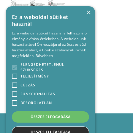
×
Ez a weboldal sütiket
használ
Ez a weboldal sütiket használ a felhasználói
élmény javítása érdekében. A weboldalunk
használatával Ön hozzájárul az összes süti
használatához, a Cookie szabályzatunknak
megfelelően.
Bővebben
ELENGEDHETETLENÜL
SZÜKSÉGES
TELJESÍTMÉNY
CÉLZÁS
FUNKCIONALITÁS
BESOROLATLAN
ÖSSZES ELFOGADÁSA
Impresszum
Médiajánlat
ÖSSZES ELUTASÍTÁSA
Felhasználási feltételek