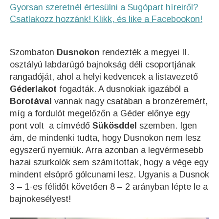
Gyorsan szeretnél értesülni a Sugópart híreiről?
Csatlakozz hozzánk! Klikk, és like a Facebookon!
Szombaton
Dusnokon
rendezték a megyei II.
osztályú labdarúgó bajnokság déli csoportjának
rangadóját, ahol a helyi kedvencek a listavezető
Géderlakot
fogadták. A dusnokiak igazából a
Borotával
vannak nagy csatában a bronzéremért,
míg a fordulót megelőzőn a Géder előnye egy
pont volt a címvédő
Sükösddel
szemben. Igen
ám, de mindenki tudta, hogy Dusnokon nem lesz
egyszerű nyerniük. Arra azonban a legvérmesebb
hazai szurkolók sem számítottak, hogy a vége egy
mindent elsöprő gólcunami lesz. Ugyanis a Dusnok
3 – 1-es félidőt követően 8 – 2 arányban lépte le a
bajnokesélyest!