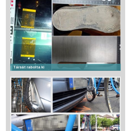
Társát rabolta ki