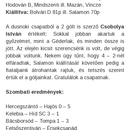
Hodován B, Mindszenti ill. Mazán, Vincze
Kiállítva:
Bolvári D 81p ill. Salamon 70p
A dusnoki csapatból a 2 gólt is szerző
Csobolya
István
értékelt: Sokkal jobban akartuk a
győzelmet, mint a Géderlak, és minden össze is
jött. Az elején kicsit szerencsénk is volt, de végig
jobbak voltunk. Nekem úgy tűnt, hogy 4 – 2-nél
elfáradtak, Salamon kiállítását követően pedig a
fiataljaink átrohantak rajtuk, és tetszés szerint
értük el a góljainkat. Gratulálok a csapatnak.
Szombati eredmények:
Hercegszántó – Hajós 0 – 5
Kelebia – Híd SC 3 – 1
Bácsborsód – Tompa 1 – 3
Felsőszentiván – Érsekcsanád