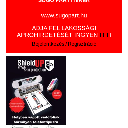
SUGÓ PARTI HÍREK
www.sugopart.hu
ADJA FEL LAKOSSÁGI
APRÓHIRDETÉSÉT INGYEN
ITT
!
Bejelentkezés
/
Regisztráció