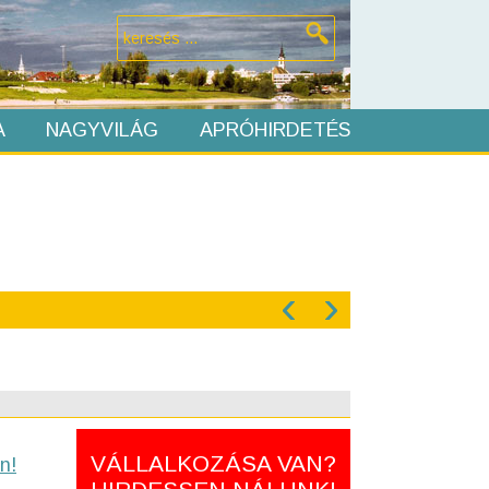
A
NAGYVILÁG
APRÓHIRDETÉS
‹
›
VÁLLALKOZÁSA VAN?
n!