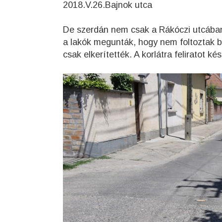
2018.V.26.Bajnok utca
De szerdán nem csak a Rákóczi utcában 
a lakók megunták, hogy nem foltoztak be
csak elkerítették. A korlátra feliratot k