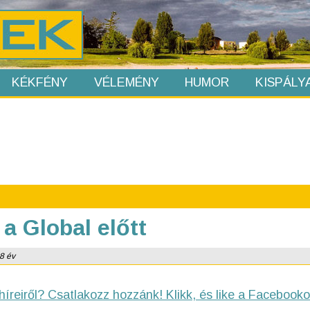
KÉKFÉNY
VÉLEMÉNY
HUMOR
KISPÁLY
a Global előtt
 8 év
híreiről? Csatlakozz hozzánk! Klikk, és like a Facebooko