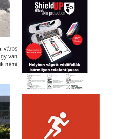
a város
Így van
ik némi