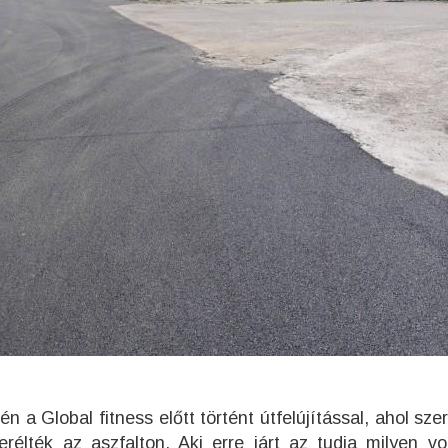
 a Global fitness előtt történt útfelújítással, ahol sze
élték az aszfalton. Aki erre járt az tudja milyen vo