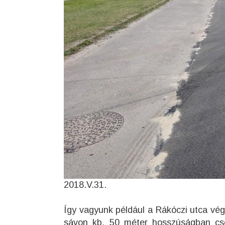
2018.V.31.
Így vagyunk például a Rákóczi utca végén
sávon kb. 50 méter hosszúságban cser