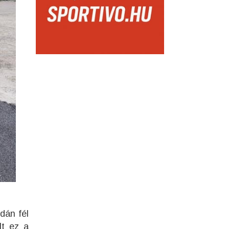
rdán fél
lt ez a