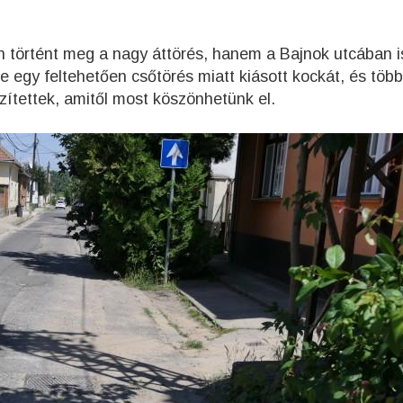
történt meg a nagy áttörés, hanem a Bajnok utcában is
 egy feltehetően csőtörés miatt kiásott kockát, és több
észítettek, amitől most köszönhetünk el.