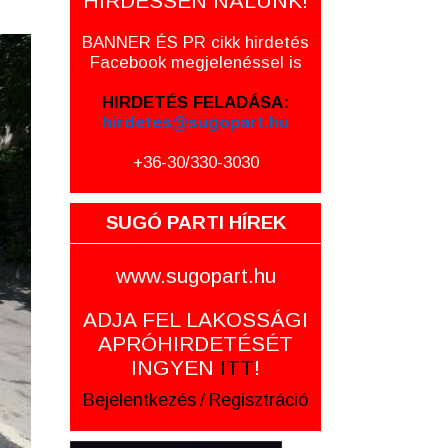
HIRDESSEN NÁLUNK!
BANNER ÉS PR cikk hirdetés
Facebook megjelenéssel is
HIRDETÉS FELADÁSA:
hirdetes@sugopart.hu
+36-30/330-3030
SUGÓ PARTI HÍREK
www.sugopart.hu
ADJA FEL LAKOSSÁGI
APRÓHIRDETÉSÉT
INGYEN
ITT
!
Bejelentkezés
/
Regisztráció