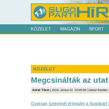
KÖZÉLET
MAGAZIN
SPORT
KÖZÉLET
Megcsinálták az utat 
Antal Tibor
|
2018. Június 01. 10:00:09 | Utolsó frissítés:
Gyorsan szeretnél értesülni a Sugópart 