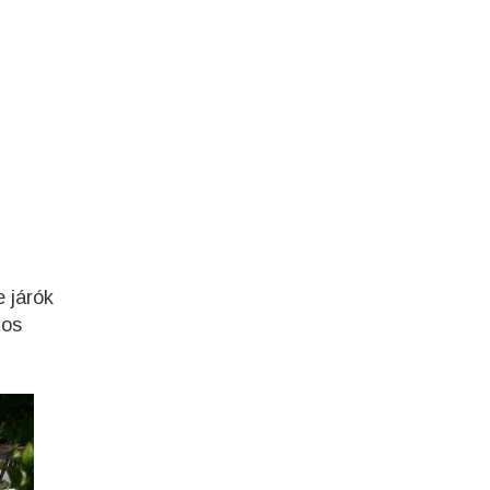
 járók
tos