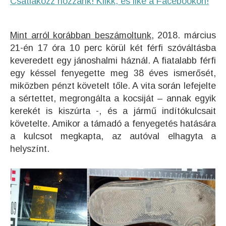
Csatlakozz hozzánk! Klikk, és like a Facebookon!
Mint arról korábban beszámoltunk
, 2018. március
21-én 17 óra 10 perc körül két férfi szóváltásba
keveredett egy jánoshalmi háznál. A fiatalabb férfi
egy késsel fenyegette meg 38 éves ismerősét,
miközben pénzt követelt tőle. A vita során lefejelte
a sértettet, megrongálta a kocsiját – annak egyik
kerekét is kiszúrta -, és a jármű indítókulcsait
követelte. Amikor a támadó a fenyegetés hatására
a kulcsot megkapta, az autóval elhagyta a
helyszínt.