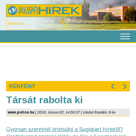
‹
›
KÉKFÉNY
Társát rabolta ki
www.police.hu
|
2018. Június 02. 14:50:37 | Utolsó frissítés: 8 év
Gyorsan szeretnél értesülni a Sugópart híreiről?