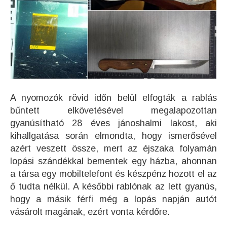
A nyomozók rövid időn belül elfogták a rablás
bűntett elkövetésével megalapozottan
gyanúsítható 28 éves jánoshalmi lakost, aki
kihallgatása során elmondta, hogy ismerősével
azért veszett össze, mert az éjszaka folyamán
lopási szándékkal bementek egy házba, ahonnan
a társa egy mobiltelefont és készpénz hozott el az
ő tudta nélkül. A későbbi rablónak az lett gyanús,
hogy a másik férfi még a lopás napján autót
vá
sárolt magának, ezért vonta kérdőre.