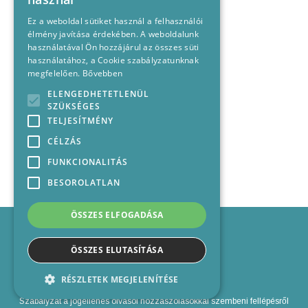
Ez a weboldal sütiket használ a felhasználói
élmény javítása érdekében. A weboldalunk
használatával Ön hozzájárul az összes süti
használatához, a Cookie szabályzatunknak
megfelelően.
Bővebben
ELENGEDHETETLENÜL
SZÜKSÉGES
TELJESÍTMÉNY
CÉLZÁS
FUNKCIONALITÁS
BESOROLATLAN
ÖSSZES ELFOGADÁSA
Impresszum
Médiajánlat
ÖSSZES ELUTASÍTÁSA
Felhasználási feltételek
Panaszkezelési nyilatkozat
RÉSZLETEK MEGJELENÍTÉSE
Kapcsolat
Szabályzat a jogellenes olvasói hozzászólásokkal szembeni fellépésről