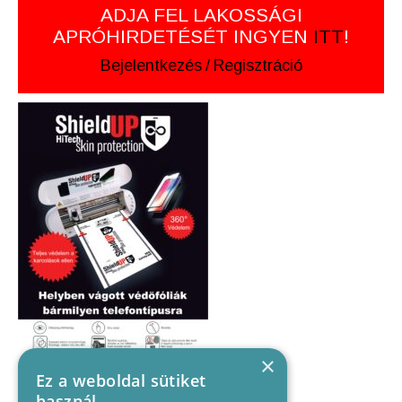
ADJA FEL LAKOSSÁGI
APRÓHIRDETÉSÉT INGYEN
ITT
!
Bejelentkezés
/
Regisztráció
×
Ez a weboldal sütiket
használ