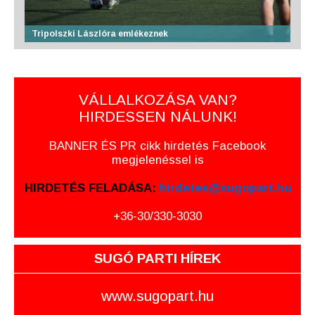
Tripolszki Lászlóra emlékeznek
VÁLLALKOZÁSA VAN?
HIRDESSEN NÁLUNK!
BANNER ÉS PR cikk hirdetés Facebook
megjelenéssel is
HIRDETÉS FELADÁSA:
hirdetes@sugopart.hu
+36-30/330-3030
SUGÓ PARTI HÍREK
www.sugopart.hu