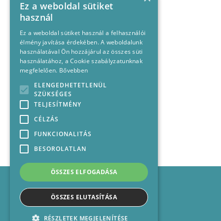
Ez a weboldal sütiket
használ
Ez a weboldal sütiket használ a felhasználói
élmény javítása érdekében. A weboldalunk
használatával Ön hozzájárul az összes süti
használatához, a Cookie szabályzatunknak
megfelelően.
Bővebben
ELENGEDHETETLENÜL
SZÜKSÉGES
TELJESÍTMÉNY
CÉLZÁS
FUNKCIONALITÁS
BESOROLATLAN
ÖSSZES ELFOGADÁSA
Impresszum
Médiajánlat
ÖSSZES ELUTASÍTÁSA
Felhasználási feltételek
Panaszkezelési nyilatkozat
RÉSZLETEK MEGJELENÍTÉSE