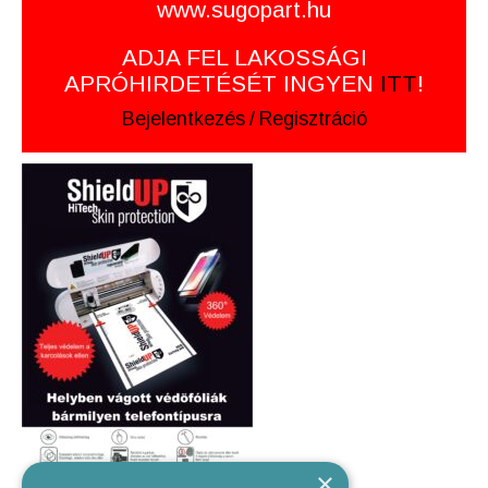
www.sugopart.hu
ADJA FEL LAKOSSÁGI
APRÓHIRDETÉSÉT INGYEN
ITT
!
Bejelentkezés
/
Regisztráció
×