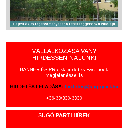
Hajósi az év legeredményesebb tehetséggondozó iskolája
VÁLLALKOZÁSA VAN?
HIRDESSEN NÁLUNK!
BANNER ÉS PR cikk hirdetés Facebook
megjelenéssel is
HIRDETÉS FELADÁSA:
hirdetes@sugopart.hu
+36-30/330-3030
SUGÓ PARTI HÍREK