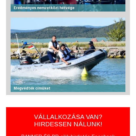
Eredményes nemzetközi hétvége
Megvédték címüket
VÁLLALKOZÁSA VAN?
HIRDESSEN NÁLUNK!