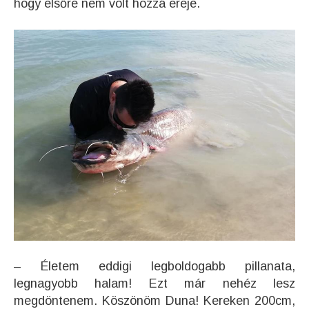
hogy elsőre nem volt hozzá ereje.
– Életem eddigi legboldogabb pillanata,
legnagyobb halam! Ezt már nehéz lesz
megdöntenem
.
Köszönöm Duna! Kereken 200cm,