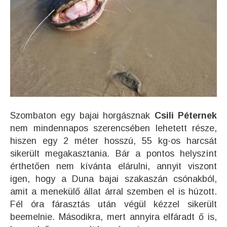
Szombaton egy bajai horgásznak
Csili Péternek
nem mindennapos szerencsében lehetett része,
hiszen egy 2 méter hosszú, 55 kg-os harcsát
sikerült megakasztania. Bár a pontos helyszínt
érthetően nem kívánta elárulni, annyit viszont
igen, hogy a Duna bajai szakaszán csónakból,
amit a menekülő állat árral szemben el is húzott.
Fél óra fárasztás után végül kézzel sikerült
beemelnie. Másodikra, mert annyira elfáradt ő is,