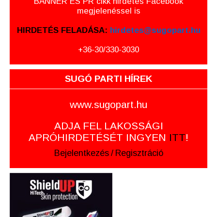
BANNER ÉS PR cikk hirdetés Facebook
megjelenéssel is
HIRDETÉS FELADÁSA:
hirdetes@sugopart.hu
+36-30/330-3030
SUGÓ PARTI HÍREK
www.sugopart.hu
ADJA FEL LAKOSSÁGI
APRÓHIRDETÉSÉT INGYEN
ITT
!
Bejelentkezés
/
Regisztráció