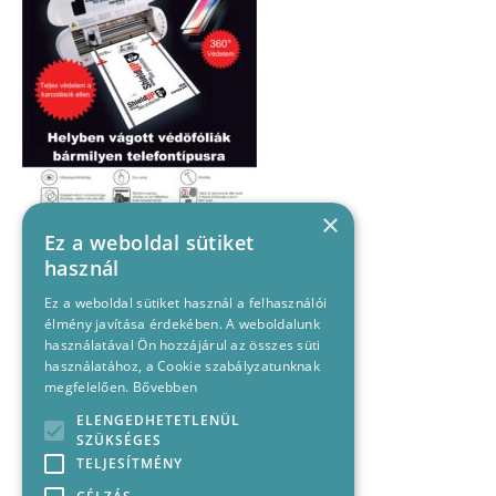
×
Ez a weboldal sütiket
használ
Ez a weboldal sütiket használ a felhasználói
élmény javítása érdekében. A weboldalunk
használatával Ön hozzájárul az összes süti
használatához, a Cookie szabályzatunknak
megfelelően.
Bővebben
ELENGEDHETETLENÜL
SZÜKSÉGES
TELJESÍTMÉNY