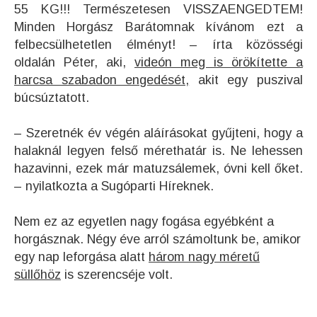
55 KG!!! Természetesen VISSZAENGEDTEM!
Minden Horgász Barátomnak kívánom ezt a
felbecsülhetetlen élményt! – írta közösségi
oldalán Péter, aki,
videón meg is örökítette a
harcsa szabadon engedését,
akit egy puszival
búcsúztatott.
– Szeretnék év végén aláírásokat gyűjteni, hogy a
halaknál legyen felső mérethatár is.
Ne lehessen
hazavinni, ezek már matuzsálemek, óvni kell őket.
– nyilatkozta a Sugóparti Híreknek.
Nem ez az egyetlen nagy fogása egyébként a
horgásznak. Négy éve arról számoltunk be, amikor
egy nap leforgása alatt
három nagy méretű
süllőhöz
is szerencséje volt.