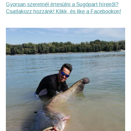
Gyorsan szeretnél értesülni a Sugópart híreiről?
Csatlakozz hozzánk! Klikk, és like a Facebookon!