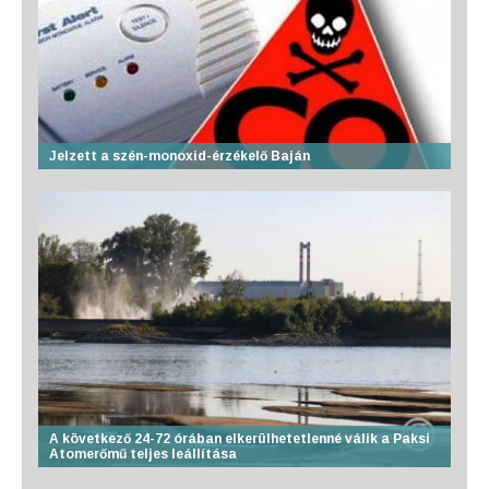
Jelzett a szén-monoxid-érzékelő Baján
A következő 24-72 órában elkerülhetetlenné válik a Paksi
Atomerőmű teljes leállítása