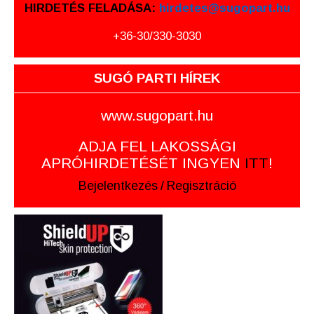
HIRDETÉS FELADÁSA:
hirdetes@sugopart.hu
+36-30/330-3030
SUGÓ PARTI HÍREK
www.sugopart.hu
ADJA FEL LAKOSSÁGI
APRÓHIRDETÉSÉT INGYEN
ITT
!
Bejelentkezés
/
Regisztráció