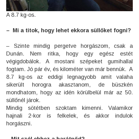
A 8.7 kg-os.
– Mi a titok, hogy lehet ekkora süllőket fogni?
– Szinte mindig pergetve horgászom, csak a
Dunán. Nem ritka, hogy egy egész estét
végigdobálok. A mostani szépeket gumihallal
fogtam. Jó pár év, és kilométer van már bennük. A
8.7 kg-os az eddigi legnagyobb amit valaha
sikerült horogra akasztanom, de büszkén
mondhatom, hogy az idén körülbelül már az 50.
süllőnél járok.
Mindig sötétben szoktam kimenni. Valamikor
hajnali 2-kor is felkelek, és akkor indulok
horgászni.