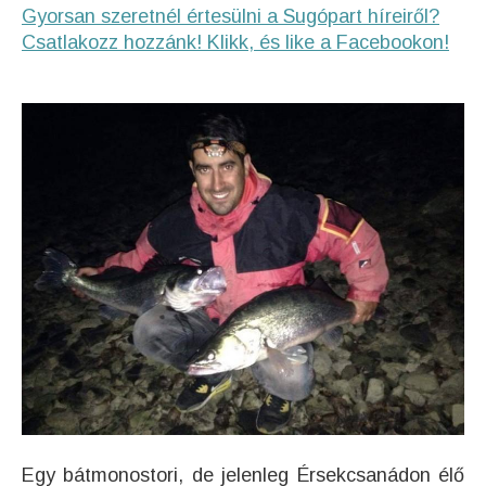
Gyorsan szeretnél értesülni a Sugópart híreiről?
Csatlakozz hozzánk! Klikk, és like a Facebookon!
Egy bátmonostori, de jelenleg Érsekcsanádon élő