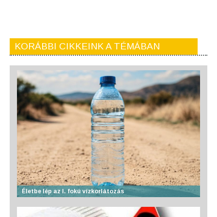
KORÁBBI CIKKEINK A TÉMÁBAN
Életbe lép az I. fokú vízkorlátozás