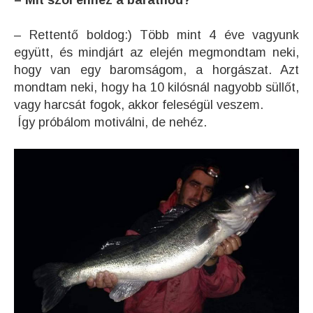
– Mit szól ehhez a barátnőd?
– Rettentő boldog:) Több mint 4 éve vagyunk
együtt, és mindjárt az elején megmondtam neki,
hogy van egy baromságom, a horgászat. Azt
mondtam neki, hogy ha 10 kilósnál nagyobb süllőt,
vagy harcsát fogok, akkor feleségül veszem.
Így próbálom motiválni, de nehéz.