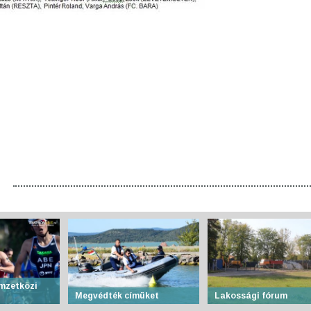
mzetközi
Megvédték címüket
Lakossági fórum