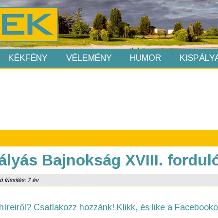
KÉKFÉNY
VÉLEMÉNY
HUMOR
KISPÁLY
ályás Bajnokság XVIII. fordu
frissítés: 7 év
híreiről? Csatlakozz hozzánk! Klikk, és like a Facebooko