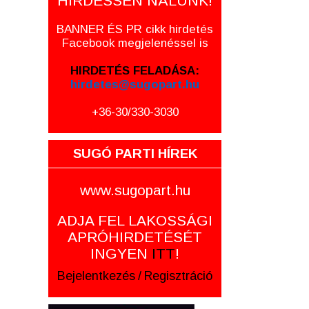
HIRDESSEN NÁLUNK!
BANNER ÉS PR cikk hirdetés
Facebook megjelenéssel is
HIRDETÉS FELADÁSA:
hirdetes@sugopart.hu
+36-30/330-3030
SUGÓ PARTI HÍREK
www.sugopart.hu
ADJA FEL LAKOSSÁGI
APRÓHIRDETÉSÉT
INGYEN
ITT
!
Bejelentkezés
/
Regisztráció