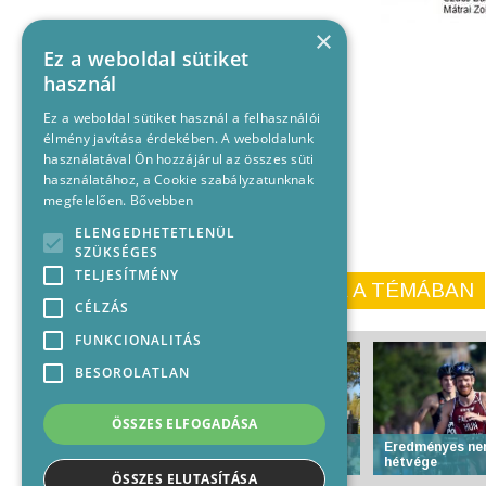
×
Ez a weboldal sütiket
használ
Ez a weboldal sütiket használ a felhasználói
élmény javítása érdekében. A weboldalunk
használatával Ön hozzájárul az összes süti
használatához, a Cookie szabályzatunknak
megfelelően.
Bővebben
ELENGEDHETETLENÜL
SZÜKSÉGES
TELJESÍTMÉNY
KORÁBBI CIKKEINK A TÉMÁBAN
CÉLZÁS
FUNKCIONALITÁS
BESOROLATLAN
ÖSSZES ELFOGADÁSA
Lezárt vizsgálat: alkalmi
Eredményes ne
lopás a temetőben
hétvége
ÖSSZES ELUTASÍTÁSA