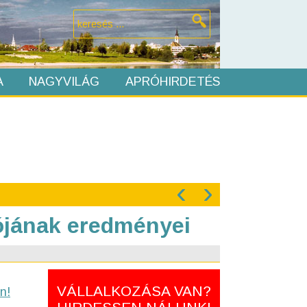
A
NAGYVILÁG
APRÓHIRDETÉS
‹
›
lójának eredményei
VÁLLALKOZÁSA VAN?
n!