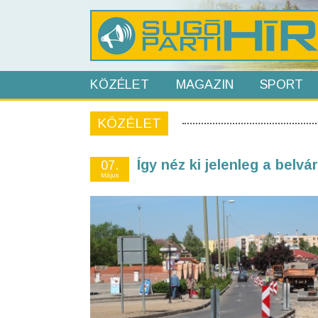
KÖZÉLET
MAGAZIN
SPORT
KÖZÉLET
Így néz ki jelenleg a belvá
07.
Május