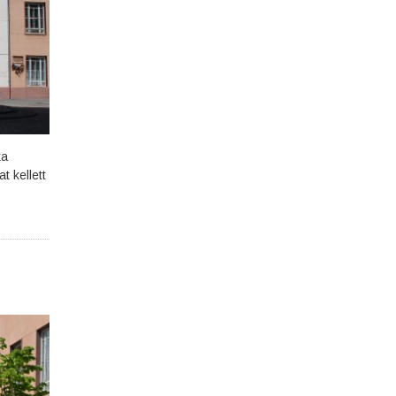
ka
t kellett