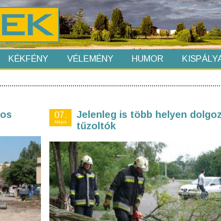
KÉKFÉNY
VÉLEMÉNY
HUMOR
KISPÁLY
ros
Jelenleg is több helyen dolgo
07.
Május
tűzoltók