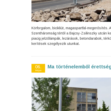
Körforgalom, bicikliút, magaspartfal-megerősítés. A
Szentháromság tértől a Bajcsy-Zsilinszky utcán ke
piacig jelzőlámpák, lezárások, betondarabok, térk
kerítések szegélyezik utunkat.
Ma történelemből érettség
06.
Május