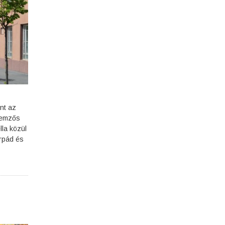
nt az
elemzős
la közül
Árpád és