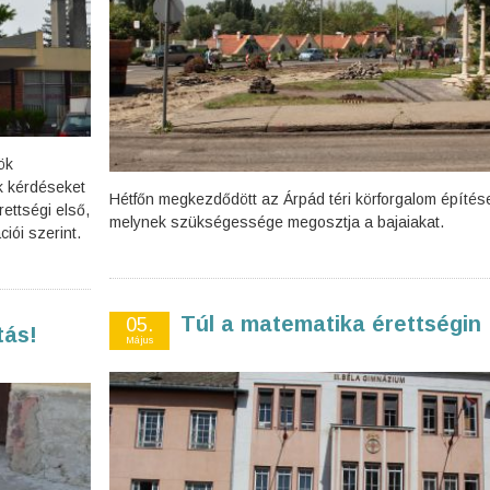
ök
k kérdéseket
Hétfőn megkezdődött az Árpád téri körforgalom építés
ettségi első,
melynek szükségessége megosztja a bajaiakat.
iói szerint.
Túl a matematika érettségin
05.
tás!
Május