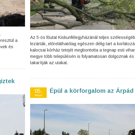
Az 5-ös főutat Kiskunfélegyházánál teljes szélességé
resztül a
lezárták, előreláthatólag egészen délig tart a korlátozá
övek és
kalocsai kórház tetejét megbontotta a tegnap esti vihar
megye több településén is folyamatosan dolgoznak és
takarítják az utakat.
iztek
Épül a körforgalom az Árpád
05.
Május