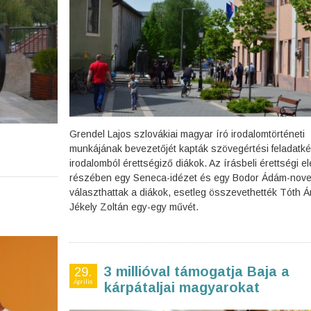
Grendel Lajos szlovákiai magyar író irodalomtörténeti
munkájának bevezetőjét kapták szövegértési feladatké
irodalomból érettségiző diákok. Az írásbeli érettségi 
részében egy Seneca-idézet és egy Bodor Ádám-novel
választhattak a diákok, esetleg összevethették Tóth 
Jékely Zoltán egy-egy művét.
3 millióval támogatja Baja a
29.
Április
kárpátaljai magyarokat