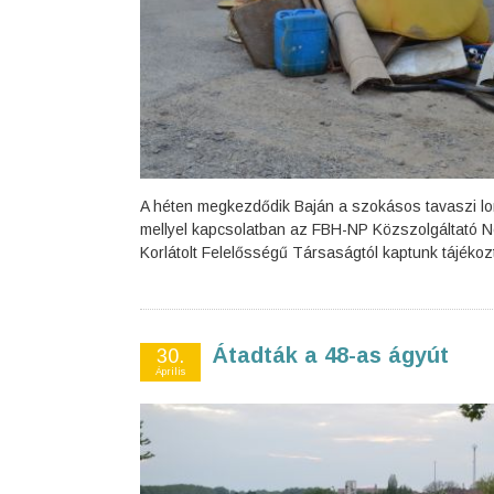
A héten megkezdődik Baján a szokásos tavaszi lo
mellyel kapcsolatban az FBH-NP Közszolgáltató No
Korlátolt Felelősségű Társaságtól kaptunk tájékoz
Átadták a 48-as ágyút
30.
Április