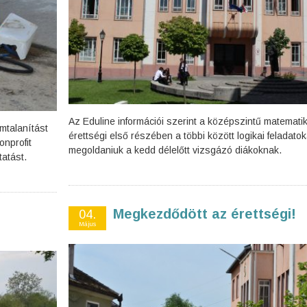
Az Eduline információi szerint a középszintű matemati
mtalanítást
érettségi első részében a többi között logikai feladatoka
nprofit
megoldaniuk a kedd délelőtt vizsgázó diákoknak.
tatást.
Megkezdődött az érettségi!
04.
Május