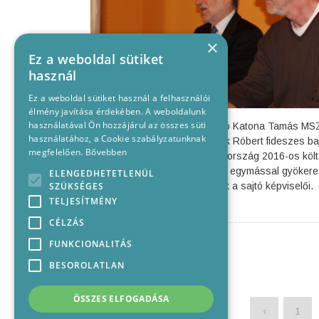
×
Ez a weboldal sütiket
használ
Ez a weboldal sütiket használ a felhasználói
élmény javítása érdekében. A weboldalunk
használatával Ön hozzájárul az összes süti
Kedd délután a Bajára látogató Katona Tamás MS
használatához, a Cookie szabályzatunknak
pártigazgató, szerdán Fercsák Róbert fideszes ba
megfelelően.
Bővebben
polgármester kommentálta az ország 2016-os költ
Mondanunk sem kell, hogy két egymással gyöker
ELENGEDHETETLENÜL
SZÜKSÉGES
ellentétes véleményt hallhattak a sajtó képviselői.
TELJESÍTMÉNY
CÉLZÁS
FUNKCIONALITÁS
BESOROLATLAN
ÖSSZES ELFOGADÁSA
‹
1