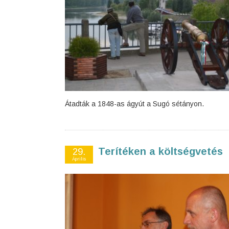
Átadták a 1848-as ágyút a Sugó sétányon.
Terítéken a költségvetés
29.
Április