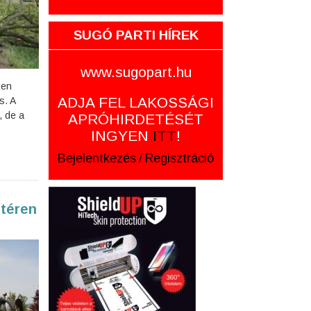
SUGÓ PARTI HÍREK
www.sugopart.hu
ben
ADJA FEL LAKOSSÁGI
s. A
, de a
APRÓHIRDETÉSÉT
INGYEN
ITT
!
Bejelentkezés
/
Regisztráció
 téren