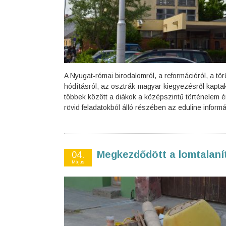
A Nyugat-római birodalomról, a reformációról, a tör
hódításról, az osztrák-magyar kiegyezésről kapta
többek között a diákok a középszintű történelem ér
rövid feladatokból álló részében az eduline informác
Megkezdődött a lomtalaní
04.
Május