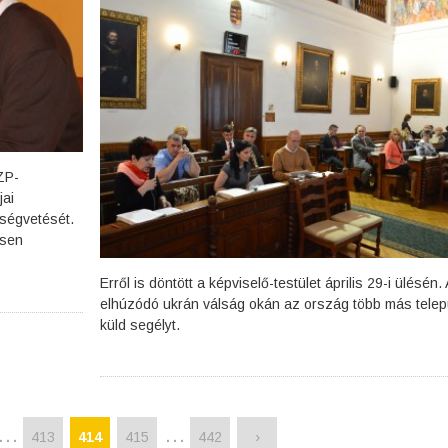
ZP-
jai
ségvetését.
esen
Erről is döntött a képviselő-testület április 29-i ülésén.
elhúzódó ukrán válság okán az ország több más telep
küld segélyt.
…
…
413
414
415
442
›