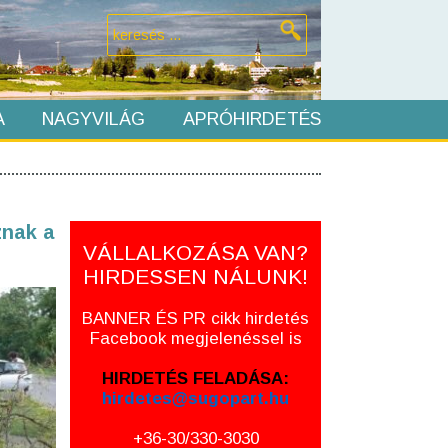
A
NAGYVILÁG
APRÓHIRDETÉS
znak a
VÁLLALKOZÁSA VAN?
HIRDESSEN NÁLUNK!
BANNER ÉS PR cikk hirdetés
Facebook megjelenéssel is
HIRDETÉS FELADÁSA:
hirdetes@sugopart.hu
+36-30/330-3030