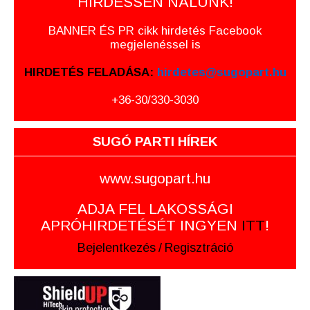
HIRDESSEN NÁLUNK!
BANNER ÉS PR cikk hirdetés Facebook
megjelenéssel is
HIRDETÉS FELADÁSA:
hirdetes@sugopart.hu
+36-30/330-3030
SUGÓ PARTI HÍREK
www.sugopart.hu
ADJA FEL LAKOSSÁGI
APRÓHIRDETÉSÉT INGYEN
ITT
!
Bejelentkezés
/
Regisztráció