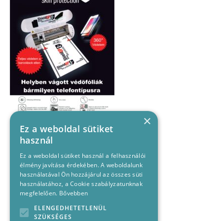
×
Ez a weboldal sütiket
használ
Ez a weboldal sütiket használ a felhasználói
élmény javítása érdekében. A weboldalunk
használatával Ön hozzájárul az összes süti
használatához, a Cookie szabályzatunknak
megfelelően.
Bővebben
ELENGEDHETETLENÜL
SZÜKSÉGES