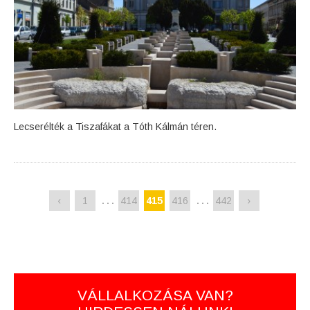
Lecserélték a Tiszafákat a Tóth Kálmán téren.
…
…
‹
1
414
415
416
442
›
VÁLLALKOZÁSA VAN?