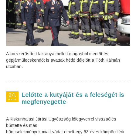
A korszerűsített laktanya mellett magasból mentőt és
gépjárműfecskendőt is avattak hétfő délelőtt a Tóth Kálmán
utcában.
Lelőtte a kutyáját és a feleségét is
24.
Április
megfenyegette
A Kiskunhalasi Járási Ügyészség lőfegyverrel visszaélés
bűntette és más
bűncselekmények miatt vádat emelt egy 53 éves kömpöci férfi