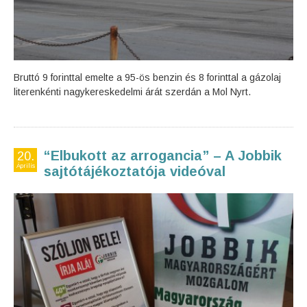
Bruttó 9 forinttal emelte a 95-ös benzin és 8 forinttal a gázolaj
literenkénti nagykereskedelmi árát szerdán a Mol Nyrt.
“Elbukott az arrogancia” – A Jobbik
20.
Április
sajtótájékoztatója videóval