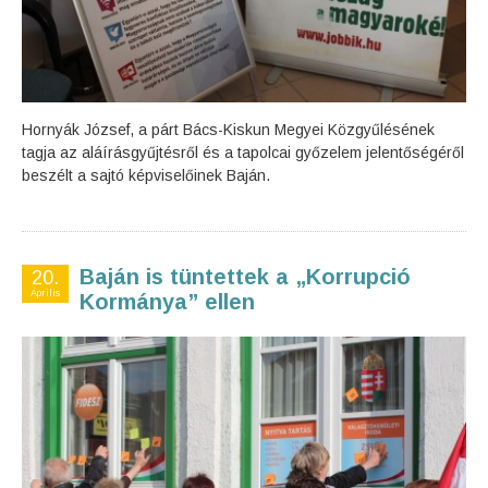
Hornyák József, a párt Bács-Kiskun Megyei Közgyűlésének
tagja az aláírásgyűjtésről és a tapolcai győzelem jelentőségéről
beszélt a sajtó képviselőinek Baján.
Baján is tüntettek a „Korrupció
20.
Április
Kormánya” ellen