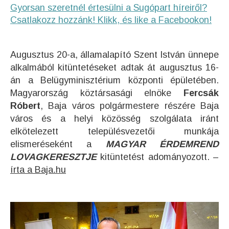
Gyorsan szeretnél értesülni a Sugópart híreiről?
Csatlakozz hozzánk! Klikk, és like a Facebookon!
Augusztus 20-a, államalapító Szent István ünnepe
alkalmából kitüntetéseket adtak át augusztus 16-
án a Belügyminisztérium központi épületében.
Magyarország köztársasági elnöke
Fercsák
Róbert
, Baja város polgármestere részére Baja
város és a helyi közösség szolgálata iránt
elkötelezett településvezetői munkája
elismeréseként a
MAGYAR ÉRDEMREND
LOVAGKERESZTJE
kitüntetést adományozott. –
írta a Baja.hu