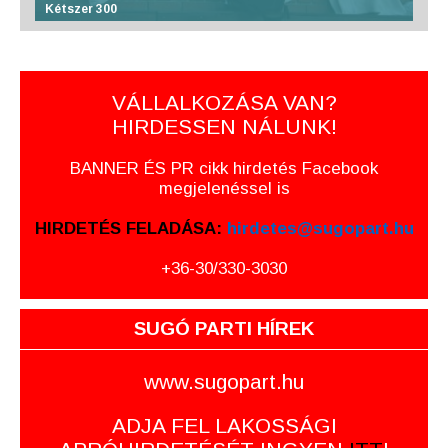
Kétszer 300
VÁLLALKOZÁSA VAN?
HIRDESSEN NÁLUNK!
BANNER ÉS PR cikk hirdetés Facebook
megjelenéssel is
HIRDETÉS FELADÁSA:
hirdetes@sugopart.hu
+36-30/330-3030
SUGÓ PARTI HÍREK
www.sugopart.hu
ADJA FEL LAKOSSÁGI