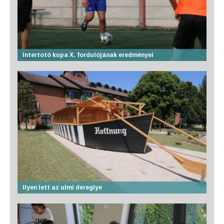
Intertotó kupa X. fordulójának eredményei
Ilyen lett az ulmi dereglye