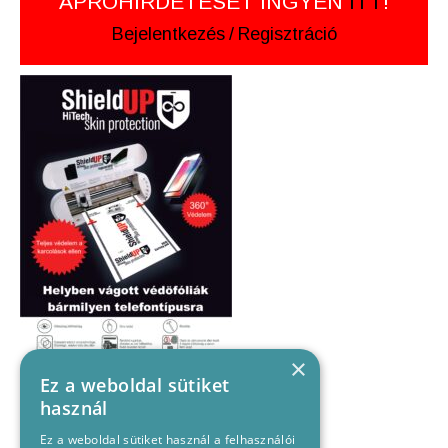
APRÓHIRDETÉSÉT INGYEN
ITT
!
Bejelentkezés
/
Regisztráció
×
Ez a weboldal sütiket
használ
Ez a weboldal sütiket használ a felhasználói