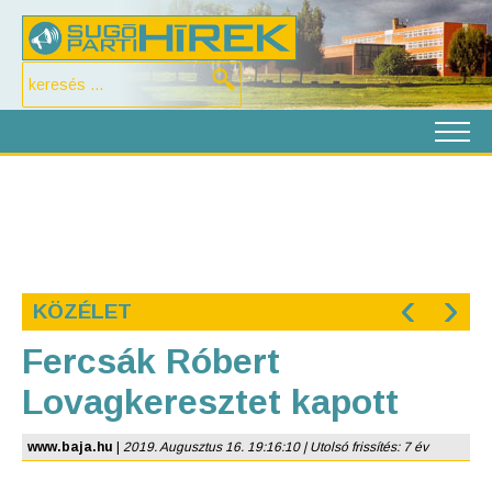
‹
›
KÖZÉLET
Fercsák Róbert
Lovagkeresztet kapott
www.baja.hu
|
2019. Augusztus 16. 19:16:10 | Utolsó frissítés: 7 év