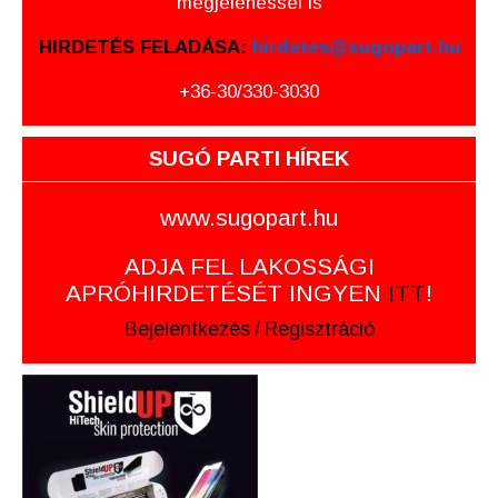
megjelenéssel is
HIRDETÉS FELADÁSA:
hirdetes@sugopart.hu
+36-30/330-3030
SUGÓ PARTI HÍREK
www.sugopart.hu
ADJA FEL LAKOSSÁGI
APRÓHIRDETÉSÉT INGYEN
ITT
!
Bejelentkezés
/
Regisztráció