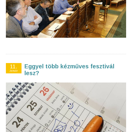
Eggyel több kézműves fesztivál
11.
Január
lesz?