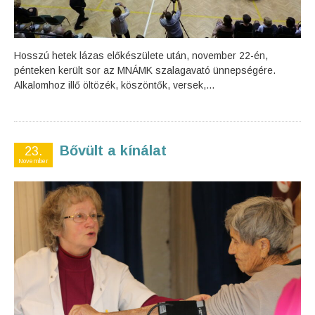
Hosszú hetek lázas előkészülete után, november 22-én,
pénteken került sor az MNÁMK szalagavató ünnepségére.
Alkalomhoz illő öltözék, köszöntők, versek,...
Bővült a kínálat
23.
November