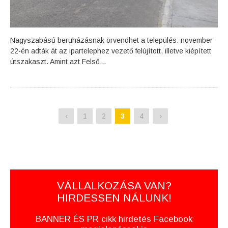
Nagyszabású beruházásnak örvendhet a település: november
22-én adták át az ipartelephez vezető felújított, illetve kiépített
útszakaszt. Amint azt Felső...
‹
1
2
3
4
›
VÁLLALKOZÁSA VAN?
HIRDESSEN NÁLUNK!
BANNER ÉS PR cikk hirdetés Facebook