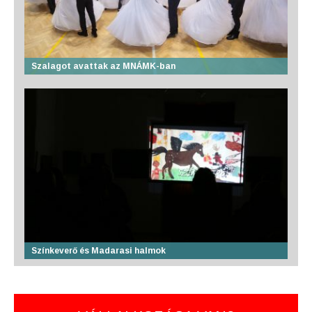
Szalagot avattak az MNÁMK-ban
Színkeverő és Madarasi halmok