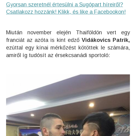
Gyorsan szeretnél értesülni a Sugópart híreiről?
Csatlakozz hozzánk! Klikk, és like a Facebookon!
Miután november elején Thaiföldön vert egy
franciát az azóta is kint edző
Vidákovics Patrik,
ezúttal egy kínai mérkőzést kötöttek le számára,
amiről íg tudósít az érsekcsanádi sportoló: