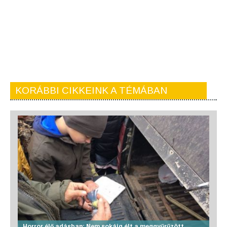
KORÁBBI CIKKEINK A TÉMÁBAN
Horror élő adásban: Nem sokáig élt a meggyűrűzött