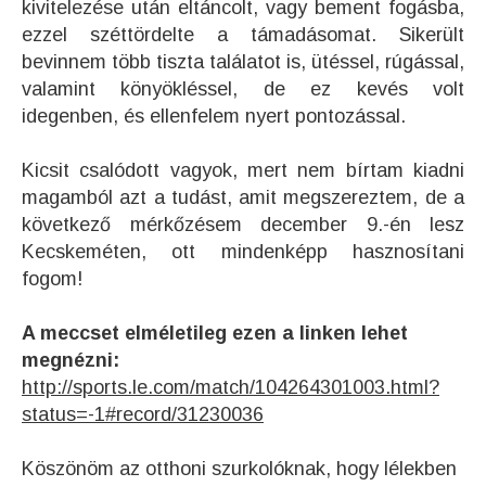
kivitelezése után eltáncolt, vagy bement fogásba,
ezzel széttördelte a támadásomat. Sikerült
bevinnem több tiszta találatot is, ütéssel, rúgással,
valamint könyökléssel, de ez kevés volt
idegenben, és ellenfelem nyert pontozással.
Kicsit csalódott vagyok, mert nem bírtam kiadni
magamból azt a tudást, amit megszereztem, de a
következő mérkőzésem december 9.-én lesz
Kecskeméten, ott mindenképp hasznosítani
fogom!
A meccset elméletileg ezen a linken lehet
megnézni:
http://sports.le.com/match/104264301003.html?
status=-1#record/31230036
Köszönöm az otthoni szurkolóknak, hogy lélekben