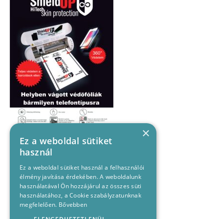
×
Ez a weboldal sütiket
használ
Ez a weboldal sütiket használ a felhasználói
élmény javítása érdekében. A weboldalunk
használatával Ön hozzájárul az összes süti
használatához, a Cookie szabályzatunknak
megfelelően.
Bővebben