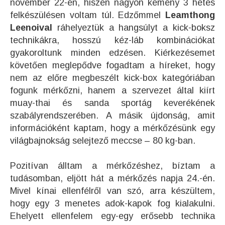
november 22-én, hiszen nagyon kemény 3 hetes
felkészülésen voltam túl. Edzőmmel
Leamthong
Leenoival
ráhelyeztük a hangsúlyt a kick-boksz
technikákra, hosszú kéz-láb kombinációkat
gyakoroltunk minden edzésen. Kiérkezésemet
követően meglepődve fogadtam a híreket, hogy
nem az előre megbeszélt kick-box kategóriában
fogunk mérkőzni, hanem a szervezet által kiírt
muay-thai és sanda sportág keverékének
szabályrendszerében. A másik újdonság, amit
információként kaptam, hogy a mérkőzésünk egy
világbajnokság selejtező meccse – 80 kg-ban.
Pozitívan álltam a mérkőzéshez, bíztam a
tudásomban, eljött hát a mérkőzés napja 24.-én.
Mivel kínai ellenfélről van szó, arra készültem,
hogy egy 3 menetes adok-kapok fog kialakulni.
Ehelyett ellenfelem egy-egy erősebb technika