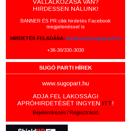
VÁLLALKOZÁSA VAN?
HIRDESSEN NÁLUNK!
BANNER ÉS PR cikk hirdetés Facebook
megjelenéssel is
HIRDETÉS FELADÁSA:
hirdetes@sugopart.hu
+36-30/330-3030
SUGÓ PARTI HÍREK
www.sugopart.hu
ADJA FEL LAKOSSÁGI
APRÓHIRDETÉSÉT INGYEN
ITT
!
Bejelentkezés
/
Regisztráció