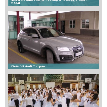
madár
Körözött Audi Tompán