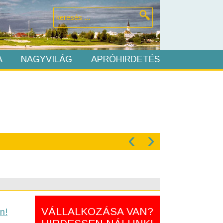
A
NAGYVILÁG
APRÓHIRDETÉS
‹
›
VÁLLALKOZÁSA VAN?
n!