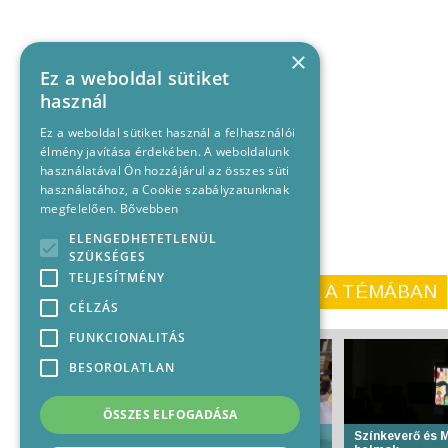
×
Ez a weboldal sütiket
használ
Ez a weboldal sütiket használ a felhasználói
élmény javítása érdekében. A weboldalunk
használatával Ön hozzájárul az összes süti
használatához, a Cookie szabályzatunknak
megfelelően.
Bővebben
ELENGEDHETETLENÜL
SZÜKSÉGES
TELJESÍTMÉNY
KORÁBBI CIKKEINK A TÉMÁBAN
CÉLZÁS
FUNKCIONALITÁS
BESOROLATLAN
ÖSSZES ELFOGADÁSA
Szalagot avattak az
Színkeverő és 