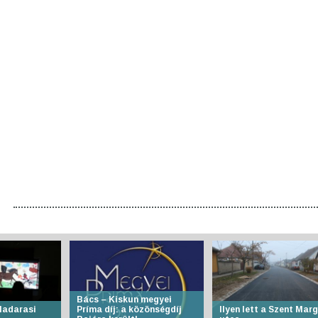
Bács – Kiskun megyei
Madarasi
Príma díj: a közönségdíj
Ilyen lett a Szent Marg