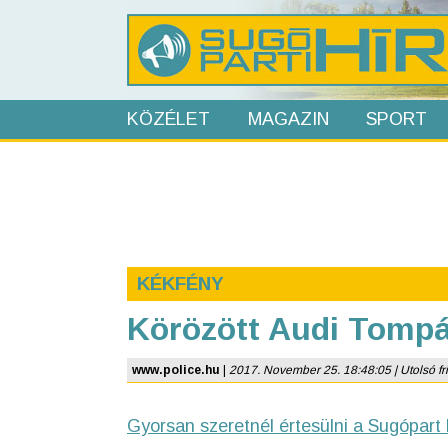
KÖZÉLET
MAGAZIN
SPORT
KÉKFÉNY
Körözött Audi Tomp
www.police.hu
|
2017. November 25. 18:48:05 | Utolsó fri
Gyorsan szeretnél értesülni a Sugópart 