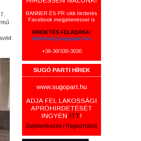
HIRDESSEN NÁLUNK!
BANNER ÉS PR cikk hirdetés
7.
Facebook megjelenéssel is
ármű
HIRDETÉS FELADÁSA:
 svéd
hirdetes@sugopart.hu
+36-30/330-3030
SUGÓ PARTI HÍREK
www.sugopart.hu
ADJA FEL LAKOSSÁGI
APRÓHIRDETÉSÉT
INGYEN
ITT
!
Bejelentkezés
/
Regisztráció