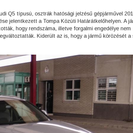
di Q5 típusú, osztrák hatósági jelzésű gépjárművel 201
ése jelentkezett a Tompa Közúti Határátkelőhelyen. A j
tották, hogy rendszáma, illetve forgalmi engedélye nem
egváltoztatták. Kiderült az is, hogy a jármű körözését a