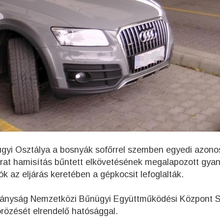
gyi Osztálya a bosnyák sofőrrel szemben egyedi azonos
rat hamisítás bűntett elkövetésének megalapozott gyan
ók az eljárás keretében a gépkocsit lefoglalták.
ányság Nemzetközi Bűnügyi Együttműködési Központ S
örözését elrendelő hatósággal.