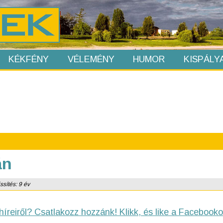
KÉKFÉNY
VÉLEMÉNY
HUMOR
KISPÁLY
án
ssítés: 9 év
híreiről? Csatlakozz hozzánk! Klikk, és like a Facebooko