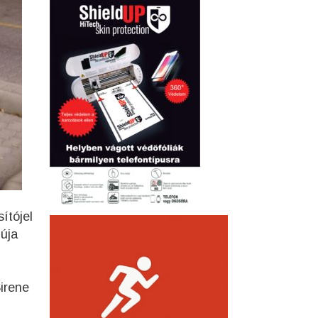
ítójel
úja
irene