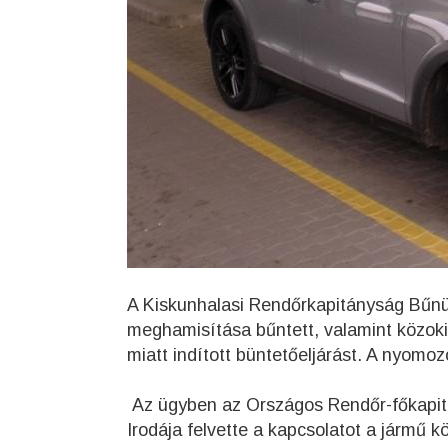
A Kiskunhalasi Rendőrkapitányság Bűnü
meghamisítása bűntett, valamint közoki
miatt indított büntetőeljárást. A nyomoz
Az ügyben az Országos Rendőr-főkapit
Irodája felvette a kapcsolatot a jármű k