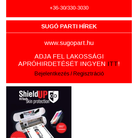
+36-30/330-3030
SUGÓ PARTI HÍREK
www.sugopart.hu
ADJA FEL LAKOSSÁGI
APRÓHIRDETÉSÉT INGYEN
ITT
!
Bejelentkezés
/
Regisztráció