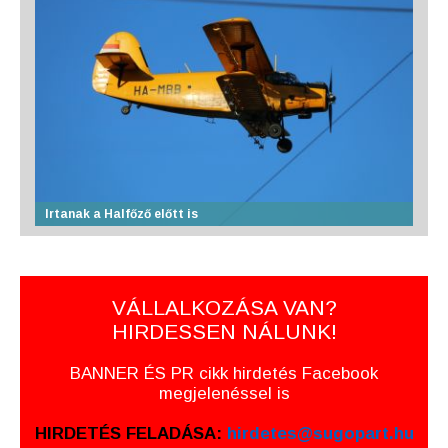
Irtanak a Halfőző előtt is
VÁLLALKOZÁSA VAN?
HIRDESSEN NÁLUNK!
BANNER ÉS PR cikk hirdetés Facebook
megjelenéssel is
HIRDETÉS FELADÁSA:
hirdetes@sugopart.hu