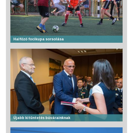
Halfőző focikupa sorsolása
Újabb kitüntetés búvárainknak