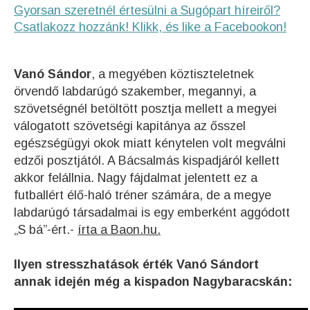
Gyorsan szeretnél értesülni a Sugópart híreiről?
Csatlakozz hozzánk! Klikk, és like a Facebookon!
Vanó Sándor
, a megyében köztiszteletnek
örvendő labdarúgó szakember, megannyi, a
szövetségnél betöltött posztja mellett a megyei
válogatott szövetségi kapitánya az ősszel
egészségügyi okok miatt kénytelen volt megválni
edzői posztjától. A Bácsalmás kispadjáról kellett
akkor felállnia. Nagy fájdalmat jelentett ez a
futballért élő-haló tréner számára, de a megye
labdarúgó társadalmai is egy emberként aggódott
„S bá”-ért.-
írta a Baon.hu.
Ilyen stresszhatások érték Vanó Sándort
annak idején még a kispadon Nagybaracskán: