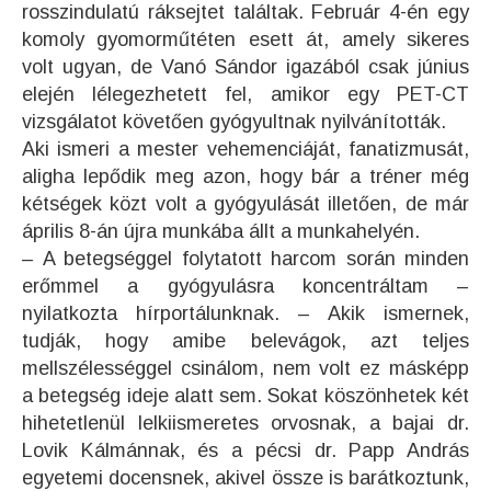
rosszindulatú ráksejtet találtak. Február 4-én egy
komoly gyomorműtéten esett át, amely sikeres
volt ugyan, de Vanó Sándor igazából csak június
elején lélegezhetett fel, amikor egy PET-CT
vizsgálatot követően gyógyultnak nyilvánították.
Aki ismeri a mester vehemenciáját, fanatizmusát,
aligha lepődik meg azon, hogy bár a tréner még
kétségek közt volt a gyógyulását illetően, de már
április 8-án újra munkába állt a munkahelyén.
– A betegséggel folytatott harcom során minden
erőmmel a gyógyulásra koncentráltam –
nyilatkozta hírportálunknak. – Akik ismernek,
tudják, hogy amibe belevágok, azt teljes
mellszélességgel csinálom, nem volt ez másképp
a betegség ideje alatt sem. Sokat köszönhetek két
hihetetlenül lelkiismeretes orvosnak, a bajai dr.
Lovik Kálmánnak, és a pécsi dr. Papp András
egyetemi docensnek, akivel össze is barátkoztunk,