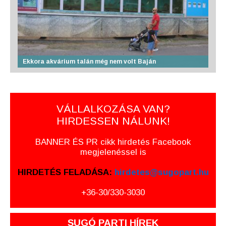
Ekkora akvárium talán még nem volt Baján
VÁLLALKOZÁSA VAN?
HIRDESSEN NÁLUNK!
BANNER ÉS PR cikk hirdetés Facebook
megjelenéssel is
HIRDETÉS FELADÁSA:
hirdetes@sugopart.hu
+36-30/330-3030
SUGÓ PARTI HÍREK