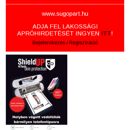
www.sugopart.hu
ADJA FEL LAKOSSÁGI
APRÓHIRDETÉSÉT INGYEN
ITT
!
Bejelentkezés
/
Regisztráció