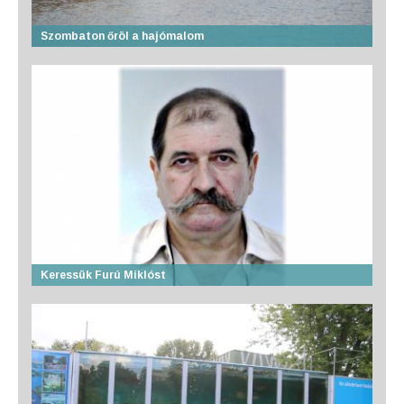
Szombaton őröl a hajómalom
Keressük Furú Miklóst