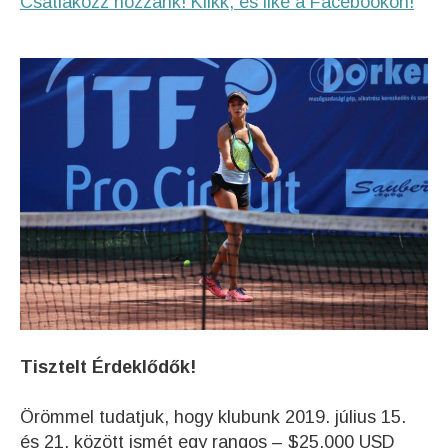
Csatlakozz hozzánk! Klikk, és like a Facebookon!
Tisztelt Érdeklődők!
Örömmel tudatjuk, hogy klubunk 2019. július 15
.
és 21. között ismét egy rangos – $25,000 USD