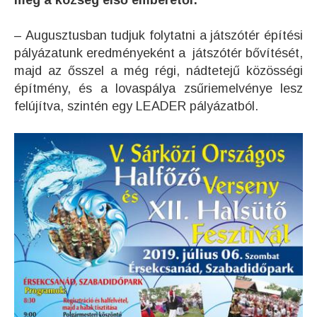
meg a község első emberétől:
– Augusztusban tudjuk folytatni a játszótér építési
pályázatunk eredményeként a játszótér bővítését,
majd az ősszel a még régi, nádtetejű közösségi
építmény, és a lovaspálya zsűriemelvénye lesz
felújítva, szintén egy LEADER pályázatból.