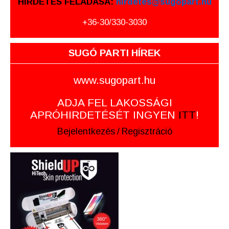
HIRDETÉS FELADÁSA:
hirdetes@sugopart.hu
+36-30/330-3030
SUGÓ PARTI HÍREK
www.sugopart.hu
ADJA FEL LAKOSSÁGI
APRÓHIRDETÉSÉT INGYEN
ITT
!
Bejelentkezés
/
Regisztráció