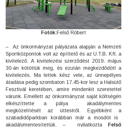
Fotók
:Felső Róbert
– Az önkormányzat pályázata alapján a Nemzeti
Sportközpontok volt az építtető és az U.T.B. Kft. a
kivitelező. A kivitelezési szerződést 2019. május
30-án kötöttük meg, és ezután megkezdődött a
kivitelezés. Ma lettek kész vele, az ünnepélyes
átadása pedig szombaton 17.45-kor lesz a Halsütő
Fesztivál keretében, amire mindenkit szeretettel
várunk.
Emellett a
z önkormányzat saját költségén
elkészíttette a pálya akadálymentes
megközelítését az úttestről.
Egyébként a
szabadidőparkban korábban már a mosdót is
akadálymentesítettük. –
nyilatkozta
Felső