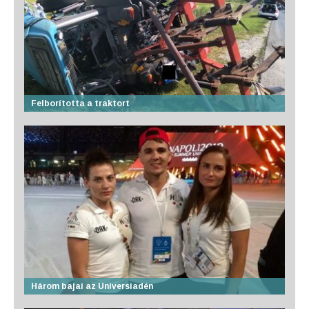
Felborította a traktort
Három bajai az Universiadén