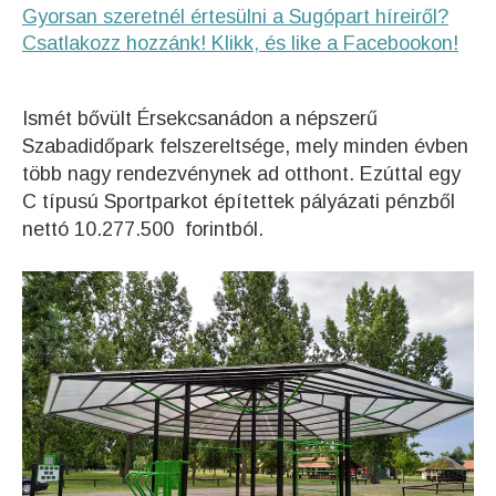
Gyorsan szeretnél értesülni a Sugópart híreiről?
Csatlakozz hozzánk! Klikk, és like a Facebookon!
Ismét bővült Érsekcsanádon a népszerű
Szabadidőpark felszereltsége, mely minden évben
több nagy rendezvénynek ad otthont. Ezúttal egy
C típusú Sportparkot építettek pályázati pénzből
nettó 10.277.500 forintból.