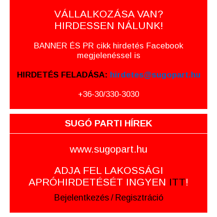
VÁLLALKOZÁSA VAN?
HIRDESSEN NÁLUNK!
BANNER ÉS PR cikk hirdetés Facebook
megjelenéssel is
HIRDETÉS FELADÁSA:
hirdetes@sugopart.hu
+36-30/330-3030
SUGÓ PARTI HÍREK
www.sugopart.hu
ADJA FEL LAKOSSÁGI
APRÓHIRDETÉSÉT INGYEN
ITT
!
Bejelentkezés
/
Regisztráció