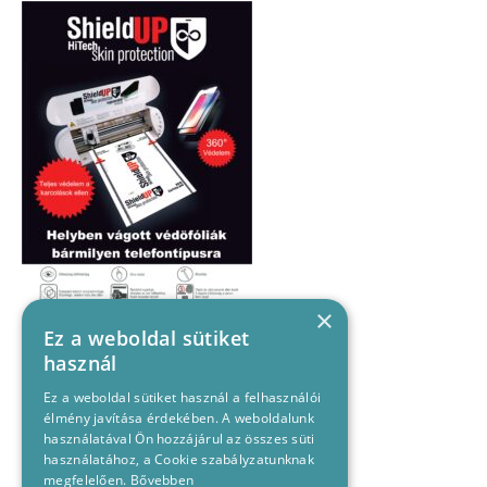
×
Ez a weboldal sütiket
használ
Ez a weboldal sütiket használ a felhasználói
élmény javítása érdekében. A weboldalunk
használatával Ön hozzájárul az összes süti
használatához, a Cookie szabályzatunknak
megfelelően.
Bővebben