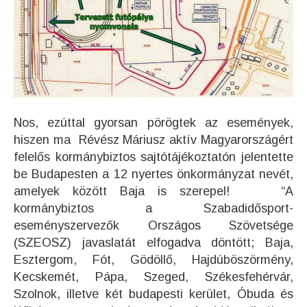
Nos, ezúttal gyorsan pörögtek az események,
hiszen ma Révész Máriusz aktív Magyarországért
felelős kormánybiztos sajtótájékoztatón jelentette
be Budapesten a 12 nyertes önkormányzat nevét,
amelyek között Baja is szerepel! “A
kormánybiztos a Szabadidősport-
eseményszervezők Országos Szövetsége
(SZEOSZ) javaslatát elfogadva döntött; Baja,
Esztergom, Fót, Gödöllő, Hajdúböszörmény,
Kecskemét, Pápa, Szeged, Székesfehérvár,
Szolnok, illetve két budapesti kerület, Óbuda és