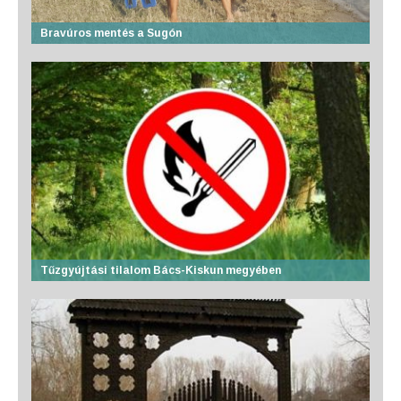
Bravúros mentés a Sugón
Tűzgyújtási tilalom Bács-Kiskun megyében