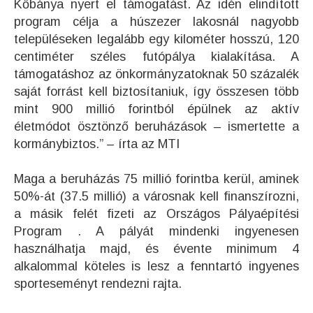
Kőbánya nyert el támogatást. Az idén elindított
program célja a húszezer lakosnál nagyobb
településeken legalább egy kilométer hosszú, 120
centiméter széles futópálya kialakítása. A
támogatáshoz az önkormányzatoknak 50 százalék
saját forrást kell biztosítaniuk, így összesen több
mint 900 millió forintból épülnek az aktív
életmódot ösztönző beruházások – ismertette a
kormánybiztos.” – írta az MTI
Maga a beruházás 75 millió forintba kerül, aminek
50%-át (37.5 millió) a városnak kell finanszírozni,
a másik felét fizeti az Országos Pályaépítési
Program . A pályát mindenki ingyenesen
használhatja majd, és évente minimum 4
alkalommal köteles is lesz a fenntartó ingyenes
sporteseményt rendezni rajta.