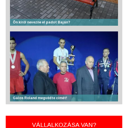
Ön kiről nevezne el padot Baján?
Gálos Roland megvédte címét!
VÁLLALKOZÁSA VAN?