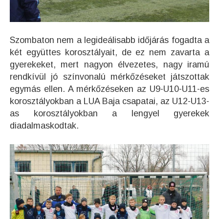
Szombaton nem a legideálisabb időjárás fogadta a
két együttes korosztályait, de e
z nem zavarta a
gyerekeket, mert nagyon élvezetes, nagy iramú
rendkívül jó színvonalú mérkőzéseket játszottak
egymás ellen. A mérkőzéseken az U9-U10-U11-es
korosztályokban a LUA Baja csapatai, az U12-U13-
as korosztályokban a lengyel gyerekek
diadalmaskodtak.