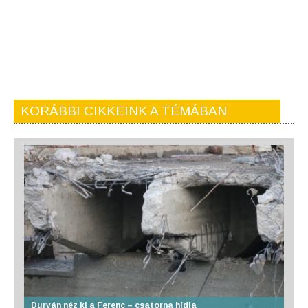
KORÁBBI CIKKEINK A TÉMÁBAN
Durván néz ki a Ferenc – csatorna hídja