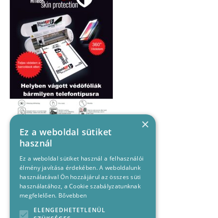
×
Ez a weboldal sütiket
használ
Ez a weboldal sütiket használ a felhasználói
élmény javítása érdekében. A weboldalunk
használatával Ön hozzájárul az összes süti
használatához, a Cookie szabályzatunknak
megfelelően.
Bővebben
ELENGEDHETETLENÜL