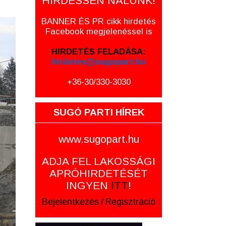
HIRDESSEN NÁLUNK!
BANNER ÉS PR cikk hirdetés
Facebook megjelenéssel is
HIRDETÉS FELADÁSA:
hirdetes@sugopart.hu
+36-30/330-3030
SUGÓ PARTI HÍREK
www.sugopart.hu
ADJA FEL LAKOSSÁGI
APRÓHIRDETÉSÉT
INGYEN
ITT
!
Bejelentkezés
/
Regisztráció