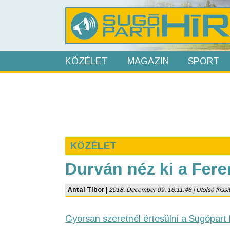
KÖZÉLET
MAGAZIN
SPORT
KÖZÉLET
Durván néz ki a Fere
Antal Tibor
|
2018. December 09. 16:11:46 | Utolsó frissít
Gyorsan szeretnél értesülni a Sugópart 