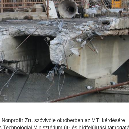
 Nonprofit Zrt. szóvivője októberben az MTI kérdésére
s Technológiai Minisztérium út- és hídfelújítási támogat