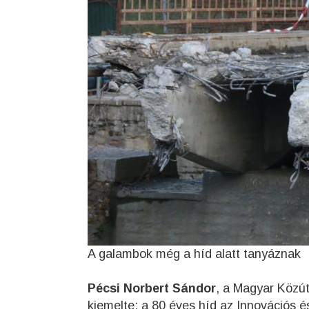
A galambok még a híd alatt tanyáznak
Pécsi Norbert Sándor
, a Magyar Közút
kiemelte: a 80 éves híd az Innovációs é