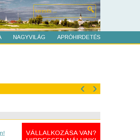
A
NAGYVILÁG
APRÓHIRDETÉS
‹
›
VÁLLALKOZÁSA VAN?
n!