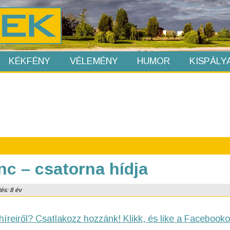
KÉKFÉNY
VÉLEMÉNY
HUMOR
KISPÁLY
nc – csatorna hídja
és: 8 év
híreiről? Csatlakozz hozzánk! Klikk, és like a Facebooko