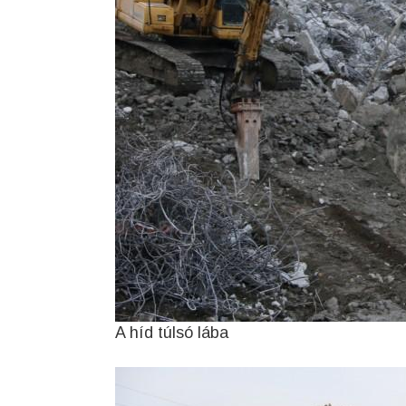
A híd túlsó lába