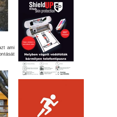
azt ami
ontását
a.