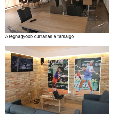
A legnagyobb durranás a társalgó