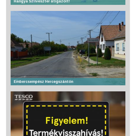
Hangya Szilveszter átigazolt!
Embercsempész Hercegszántón