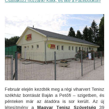
Csatlakozz hozzánk! Klikk, és like a Facebookon!
Február elején kezdték meg a régi viharvert Tenisz
székház bontását Baján a Petőfi – szigetben, és
pénteken már az átadóra is sor került. Az új
létesítmény a
Magyar Tenisz Szövetség
39