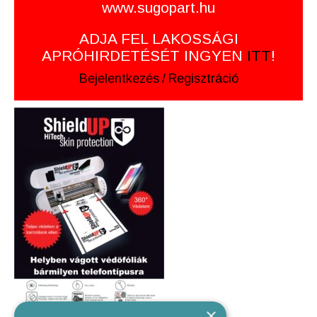
www.sugopart.hu
ADJA FEL LAKOSSÁGI
APRÓHIRDETÉSÉT INGYEN
ITT
!
Bejelentkezés
/
Regisztráció
×