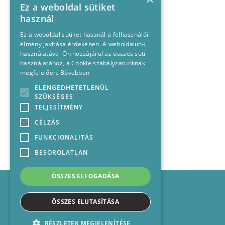
Ez a weboldal sütiket
használ
Ez a weboldal sütiket használ a felhasználói
élmény javítása érdekében. A weboldalunk
használatával Ön hozzájárul az összes süti
használatához, a Cookie szabályzatunknak
megfelelően.
Bővebben
ELENGEDHETETLENÜL
SZÜKSÉGES
TELJESÍTMÉNY
CÉLZÁS
FUNKCIONALITÁS
BESOROLATLAN
ÖSSZES ELFOGADÁSA
Impresszum
Médiajánlat
ÖSSZES ELUTASÍTÁSA
Felhasználási feltételek
Panaszkezelési nyilatkozat
RÉSZLETEK MEGJELENÍTÉSE