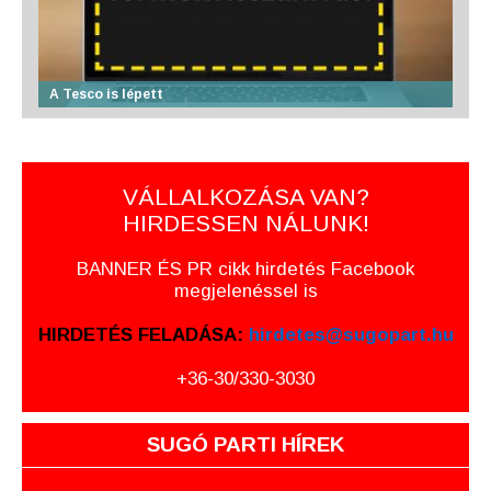
A Tesco is lépett
VÁLLALKOZÁSA VAN?
HIRDESSEN NÁLUNK!
BANNER ÉS PR cikk hirdetés Facebook
megjelenéssel is
HIRDETÉS FELADÁSA:
hirdetes@sugopart.hu
+36-30/330-3030
SUGÓ PARTI HÍREK