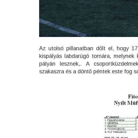
Az utolsó pillanatban dőlt el, hogy 
kispályás labdarúgó tornára, melynek 
pályán lesznek,. A csoportküzdelmek
szakaszra és a döntő péntek este fog so