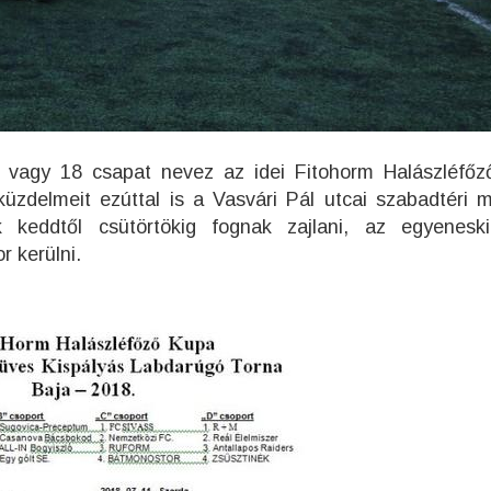
17 vagy 18 csapat nevez az idei Fitohorm Halászléfő
küzdelmeit ezúttal is a Vasvári Pál utcai szabadtéri 
 keddtől csütörtökig fognak zajlani, az egyenesk
r kerülni.