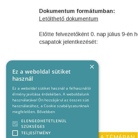
Dokumentum formátumban:
Letölthető dokumentum
Előtte felvezetőként 0. nap július 9-én
csapatok jelentkezését:
×
Ez a weboldal sütiket
használ
Ez a weboldal sütiket használ a felhasználói
élmény javítása érdekében. A weboldalunk
használatával Ön hozzájárul az összes süti
használatához, a Cookie szabályzatunknak
megfelelően.
Bővebben
ELENGEDHETETLENÜL
SZÜKSÉGES
TELJESÍTMÉNY
KORÁBBI CIKKEINK A TÉMÁBAN