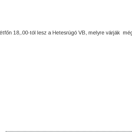
 hétfőn 18,.00-tól lesz a Hetesrúgó VB, melyre várják mé