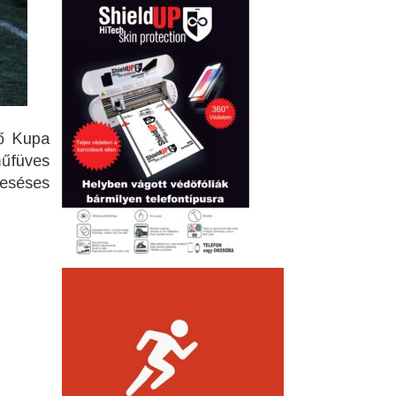
ző Kupa
műfüves
ieséses