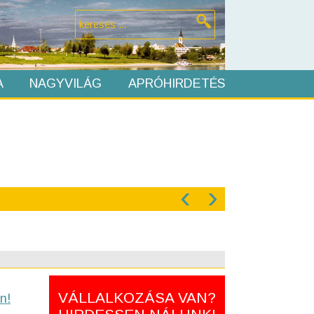
A
NAGYVILÁG
APRÓHIRDETÉS
‹
›
VÁLLALKOZÁSA VAN?
n!