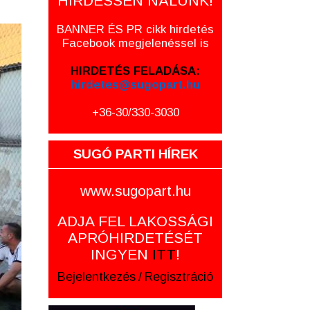
HIRDESSEN NÁLUNK!
BANNER ÉS PR cikk hirdetés
Facebook megjelenéssel is
HIRDETÉS FELADÁSA:
hirdetes@sugopart.hu
+36-30/330-3030
SUGÓ PARTI HÍREK
www.sugopart.hu
ADJA FEL LAKOSSÁGI
APRÓHIRDETÉSÉT
INGYEN
ITT
!
Bejelentkezés
/
Regisztráció