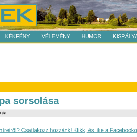
KÉKFÉNY
VÉLEMÉNY
HUMOR
KISPÁLY
pa sorsolása
8 év
híreiről? Csatlakozz hozzánk! Klikk, és like a Facebooko