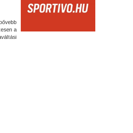
 bővebb
tesen a
váltási