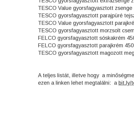
TESCO gyorsfagyasztott extrazsenge z
TESCO Value gyorsfagyasztott zsenge 
TESCO gyorsfagyasztott parajpüré tejs
TESCO Value gyorsfagyasztott parajkr
TESCO gyorsfagyasztott morzsolt csem
FELCO gyorsfagyasztott sóskakrém 45
FELCO gyorsfagyasztott parajkrém 450
TESCO gyorsfagyasztott magozott meg
A teljes listát, illetve hogy a minőségm
ezen a linken lehet megtalálni: a
bit.ly/
t