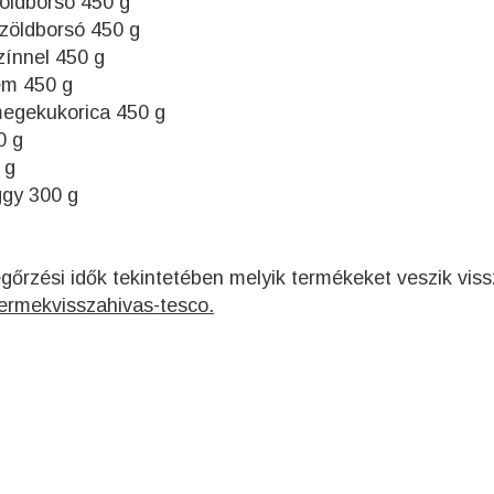
öldborsó 450 g
zöldborsó 450 g
zínnel 450 g
ém 450 g
egekukorica 450 g
0 g
 g
gy 300 g
egőrzési idők tekintetében melyik termékeket veszik vis
ermekvisszahivas-tesco.