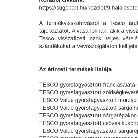
Korábbi cikkünk:
https://sugopart.hu/kozelet/9-halalesete
A termékvisszahívásról a Tesco áruh
tájékoztatót. A vásárlóknak, akik a vi
Tesco visszafizeti azok teljes véte
szándékukat a Vevőszolgálaton kell jele
Az érintett termékek listája
TESCO gyorsfagyasztott franciasaláta 
TESCO gyorsfagyasztott zöldségkeveré
TESCO Value gyorsfagyasztott morzsol
TESCO Value gyorsfagyasztott sárga hü
TESCO gyorsfagyasztott sárgarépakoc
TESCO gyorsfagyasztott csöves kukori
TESCO Value gyorsfagyasztott sárgaré