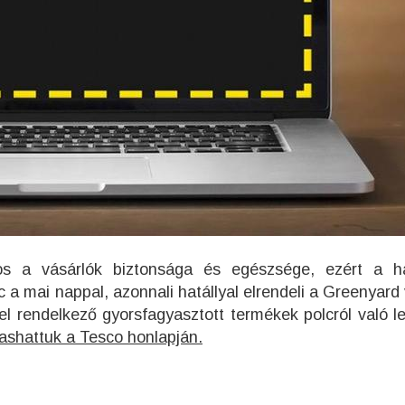
s a vásárlók biztonsága és egészsége, ezért a ha
a mai nappal, azonnali hatállyal elrendeli a Greenyard v
dővel rendelkező gyorsfagyasztott termékek polcról való l
ashattuk a Tesco honlapján.