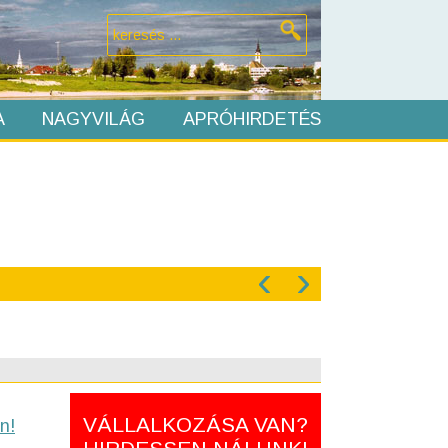
A
NAGYVILÁG
APRÓHIRDETÉS
‹
›
VÁLLALKOZÁSA VAN?
n!