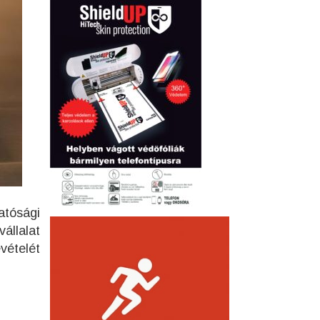
tósági
állalat
evételét