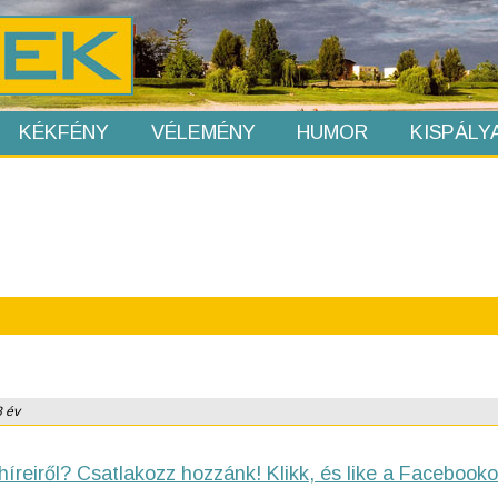
KÉKFÉNY
VÉLEMÉNY
HUMOR
KISPÁLY
8 év
híreiről? Csatlakozz hozzánk! Klikk, és like a Facebooko