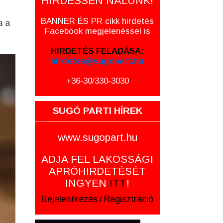
HIRDESSEN NÁLUNK!
BANNER ÉS PR cikk hirdetés
a a
Facebook megjelenéssel is
HIRDETÉS FELADÁSA:
hirdetes@sugopart.hu
+36-30/330-3030
SUGÓ PARTI HÍREK
www.sugopart.hu
ADJA FEL LAKOSSÁGI
APRÓHIRDETÉSÉT
INGYEN
ITT
!
Bejelentkezés
/
Regisztráció