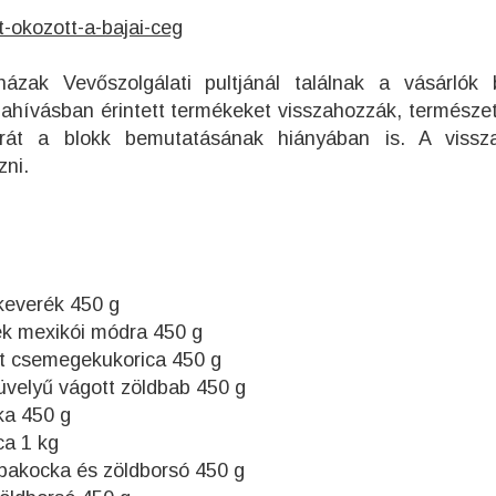
t-okozott-a-bajai-ceg
ázak Vevőszolgálati pultjánál találnak a vásárlók
sszahívásban érintett termékeket visszahozzák, természe
lárát a blokk bemutatásának hiányában is. A vissza
zni.
keverék 450 g
k mexikói módra 450 g
t csemegekukorica 450 g
velyű vágott zöldbab 450 g
ka 450 g
ca 1 kg
pakocka és zöldborsó 450 g