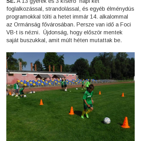
SE.
A 13 gyerek és 3 kísérő napi két
foglalkozással, strandolással, és egyéb élménydús
programokkal tölti a hetet immár 14. alkalommal
az Ormánság fővárosában. Persze van idő a Foci
VB-t is nézni. Újdonság, hogy először mentek
saját buszukkal, amit múlt héten mutattak be.