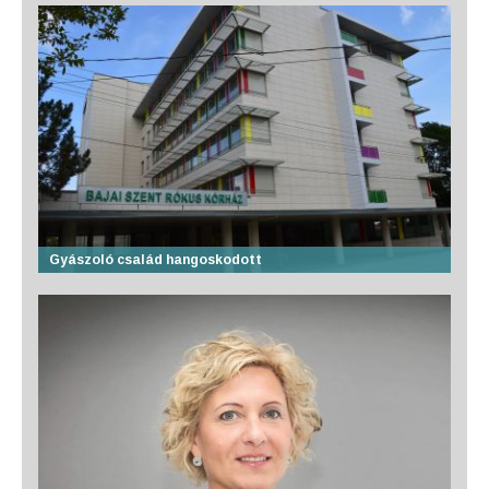
Gyászoló család hangoskodott