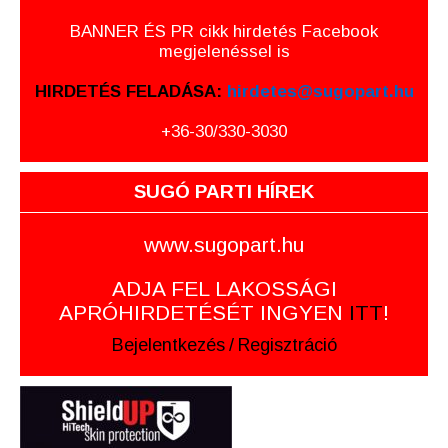
BANNER ÉS PR cikk hirdetés Facebook
megjelenéssel is
HIRDETÉS FELADÁSA:
hirdetes@sugopart.hu
+36-30/330-3030
SUGÓ PARTI HÍREK
www.sugopart.hu
ADJA FEL LAKOSSÁGI
APRÓHIRDETÉSÉT INGYEN
ITT
!
Bejelentkezés
/
Regisztráció