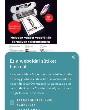
×
Ez a weboldal sütiket
használ
Ez a weboldal sütiket használ a felhasználói
élmény javítása érdekében. A weboldalunk
használatával Ön hozzájárul az összes süti
használatához, a Cookie szabályzatunknak
megfelelően.
Bővebben
ELENGEDHETETLENÜL
SZÜKSÉGES
TELJESÍTMÉNY