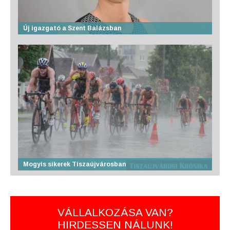
Új igazgató a Szent Balázsban
Mogyis sikerek Tiszaújvárosban
VÁLLALKOZÁSA VAN?
HIRDESSEN NÁLUNK!