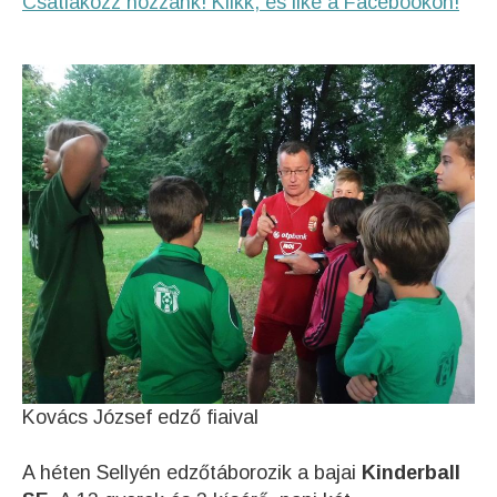
Csatlakozz hozzánk! Klikk, és like a Facebookon!
Kovács József edző fiaival
A héten Sellyén edzőtáborozik a bajai
Kinderball