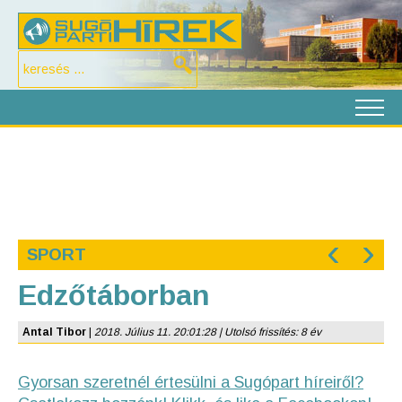
‹
›
SPORT
Edzőtáborban
Antal Tibor
|
2018. Július 11. 20:01:28 | Utolsó frissítés: 8 év
Gyorsan szeretnél értesülni a Sugópart híreiről?