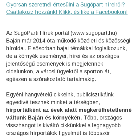
Gyorsan szeretnél értesülni a Sugópart híreiről?
Csatlakozz hozzánk! Klikk, és like a Facebookon!
Az SugóParti Hírek portál (www.sugopart.hu)
Baján már 2014 óta működő közéleti és közösségi
híroldal. Elsősorban bajai témákkal foglalkozunk,
de a környék eseményei, hírei és az országos
jelentőségű események is megjelennek
oldalunkon, a városi ügyektől a sporton át,
egészen a szórakoztató tartalmakig.
Egyéni hangvételű cikkeink, publicisztikáink
egyedivé tesznek minket a térségben,
hírportálként az évek alatt megkerülhetetlenné
váltunk Baján és környékén.
Több, országos
visszhangot is kiváltó cikkünkkel a legnagyobb
országos hírportálok figyelmét is többször