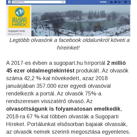
Legtöbb olvasónk a facebook oldalunkról követi a
híreinket!
A 2017-es évben a sugopart.hu hírportál
2 millió
45 ezer oldalmegtekintést
produkált. Az olvasók
száma 42,2 %-kal növekedett, azaz 2018
januárjában 357.000 ezer egyedi olvasóval
rendelkezik a portál. Az olvasók 75%-a
rendszeresen visszatérő olvasó. Az
olvasottságunk is folyamatosan emelkedik
,
2018-ra 67 %-kal többen olvasták a Sugoparti
Híreket. Portálunkat elsősorban bajaiak olvassák,
az olvasók nemek szerinti megoszlása egyenletes.