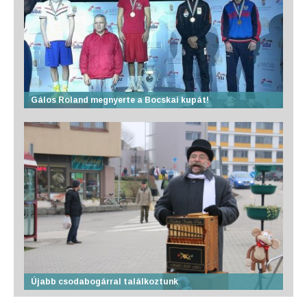
Gálos Roland megnyerte a Bocskai kupát!
Újabb csodabogárral találkoztunk