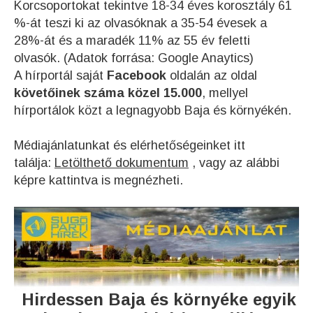
Korcsoportokat tekintve 18-34 éves korosztály 61
%-át teszi ki az olvasóknak a 35-54 évesek a
28%-át és a maradék 11% az 55 év feletti
olvasók. (Adatok forrása: Google Anaytics)
A hírportál saját
Facebook
oldalán az oldal
követőinek száma közel 15.000
, mellyel
hírportálok közt a legnagyobb Baja és környékén.
Médiajánlatunkat és elérhetőségeinket itt
találja:
Letölthető dokumentum
, vagy az alábbi
képre kattintva is megnézheti.
Hirdessen Baja és környéke egyik