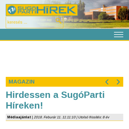
‹
›
MAGAZIN
Hirdessen a SugóParti
Híreken!
Médiaajánlat
|
2018. Feburár 11. 11:11:10 | Utolsó frissítés: 8 év