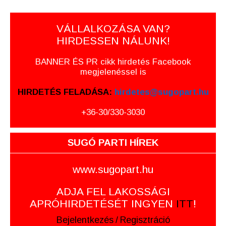
VÁLLALKOZÁSA VAN?
HIRDESSEN NÁLUNK!
BANNER ÉS PR cikk hirdetés Facebook
megjelenéssel is
HIRDETÉS FELADÁSA:
hirdetes@sugopart.hu
+36-30/330-3030
SUGÓ PARTI HÍREK
www.sugopart.hu
ADJA FEL LAKOSSÁGI
APRÓHIRDETÉSÉT INGYEN
ITT
!
Bejelentkezés
/
Regisztráció