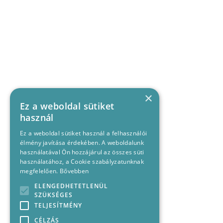
×
Ez a weboldal sütiket
használ
Ez a weboldal sütiket használ a felhasználói
élmény javítása érdekében. A weboldalunk
használatával Ön hozzájárul az összes süti
használatához, a Cookie szabályzatunknak
megfelelően.
Bővebben
ELENGEDHETETLENÜL
SZÜKSÉGES
TELJESÍTMÉNY
CÉLZÁS