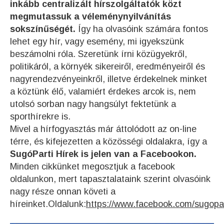
inkább centralizált hírszolgáltatók közt
megmutassuk a véleménynyilvánítás
sokszínűségét.
Így ha olvasóink számára fontos
lehet egy hír, vagy esemény, mi igyekszünk
beszámolni róla. Szeretünk írni közügyekről,
politikáról, a környék sikereiről, eredményeiről és
nagyrendezvényeinkről, illetve érdekelnek minket
a köztünk élő, valamiért érdekes arcok is, nem
utolsó sorban nagy hangsúlyt fektetünk a
sporthírekre is.
Mivel a hírfogyasztás már áttolódott az on-line
térre, és kifejezetten a közösségi oldalakra, így a
SugóParti Hírek is jelen van a Facebookon.
Minden cikkünket megosztjuk a facebook
oldalunkon, mert tapasztalataink szerint olvasóink
nagy része onnan követi a
híreinket.Oldalunk:
https://www.facebook.com/sugopar