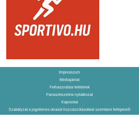
Impresszum
Médiajánlat
Felhasználási feltételek
Panaszkezelési nyilatkozat
Kapcsolat
Szabályzat a jogellenes olvasói hozzászólásokkal szembeni fellépésről