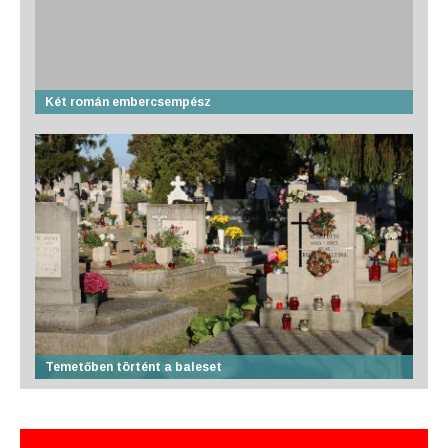
Két román embercsempész
Temetőben történt a baleset