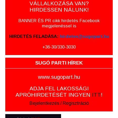
VÁLLALKOZÁSA VAN?
HIRDESSEN NÁLUNK!
BANNER ÉS PR cikk hirdetés Facebook
megjelenéssel is
HIRDETÉS FELADÁSA:
hirdetes@sugopart.hu
+36-30/330-3030
SUGÓ PARTI HÍREK
www.sugopart.hu
ADJA FEL LAKOSSÁGI
APRÓHIRDETÉSÉT INGYEN
ITT
!
Bejelentkezés
/
Regisztráció