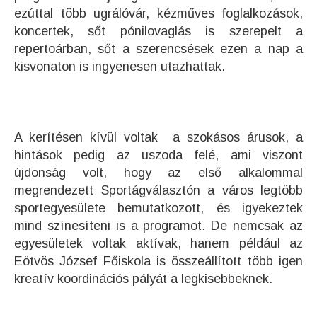
ezúttal több ugrálóvár, kézműves foglalkozások,
koncertek, sőt pónilovaglás is szerepelt a
repertoárban, sőt a szerencsések ezen a nap a
kisvonaton is ingyenesen utazhattak.
A kerítésen kívül voltak a szokásos árusok, a
hintások pedig az uszoda felé, ami viszont
újdonság volt, hogy az első alkalommal
megrendezett Sportágválasztón a város legtöbb
sportegyesülete bemutatkozott, és igyekeztek
mind színesíteni is a programot. De nemcsak az
egyesületek voltak aktívak, hanem például az
Eötvös József Főiskola is összeállított több igen
kreatív koordinációs pályát a legkisebbeknek.