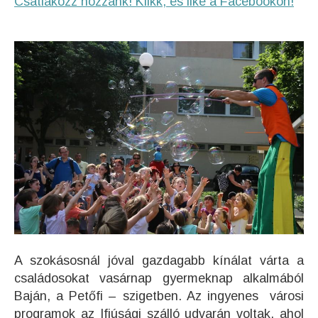
Csatlakozz hozzánk! Klikk, és like a Facebookon!
A szokásosnál jóval gazdagabb kínálat várta a
családosokat vasárnap gyermeknap alkalmából
Baján, a Petőfi – szigetben. Az ingyenes városi
programok az Ifjúsági szálló udvarán voltak, ahol