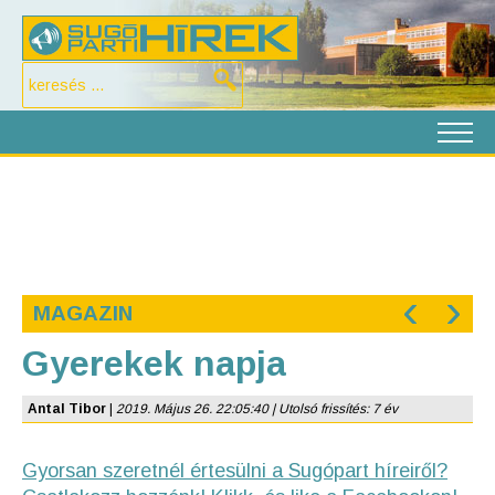
‹
›
MAGAZIN
Gyerekek napja
Antal Tibor
|
2019. Május 26. 22:05:40 | Utolsó frissítés: 7 év
Gyorsan szeretnél értesülni a Sugópart híreiről?