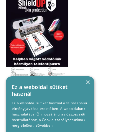
×
Ez a weboldal sütiket
használ
Ez a weboldal sütiket használ a felhasználói
élmény javítása érdekében. A weboldalunk
használatával Ön hozzájárul az összes süti
használatához, a Cookie szabályzatunknak
megfelelően.
Bővebben