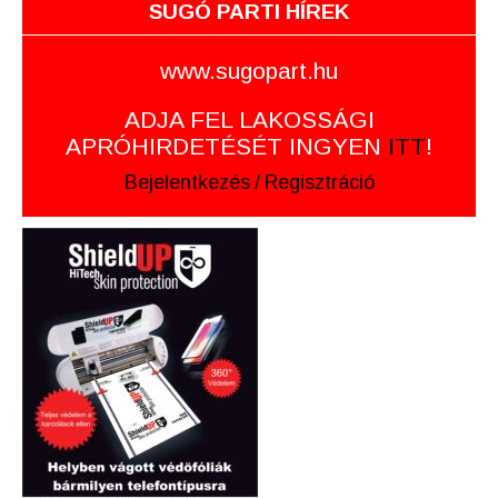
SUGÓ PARTI HÍREK
www.sugopart.hu
ADJA FEL LAKOSSÁGI
APRÓHIRDETÉSÉT INGYEN
ITT
!
Bejelentkezés
/
Regisztráció