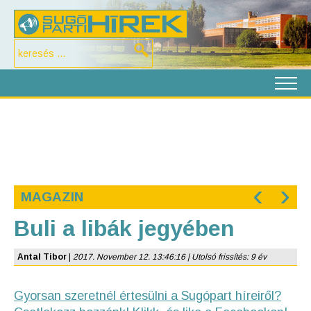
‹
›
MAGAZIN
Buli a libák jegyében
Antal Tibor
|
2017. November 12. 13:46:16 | Utolsó frissítés: 9 év
Gyorsan szeretnél értesülni a Sugópart híreiről?