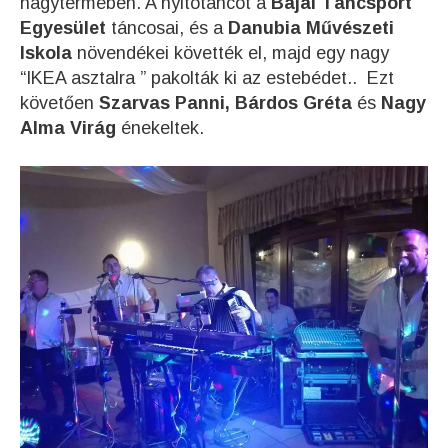
nagytermében. A nyitótáncot a
Bajai Táncsport
Egyesület
táncosai, és a
Danubia Művészeti
Iskola
növendékei követték el, majd egy nagy
“IKEA asztalra ” pakolták ki az estebédet.. Ezt
követően
Szarvas Panni, Bárdos Gréta
és
Nagy
Alma Virág
énekeltek.