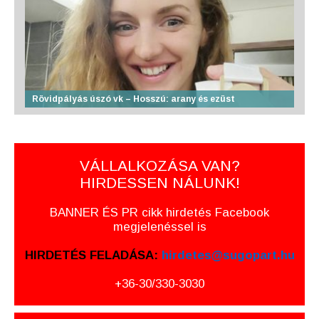
Rövidpályás úszó vk – Hosszú: arany és ezüst
VÁLLALKOZÁSA VAN?
HIRDESSEN NÁLUNK!
BANNER ÉS PR cikk hirdetés Facebook
megjelenéssel is
HIRDETÉS FELADÁSA:
hirdetes@sugopart.hu
+36-30/330-3030