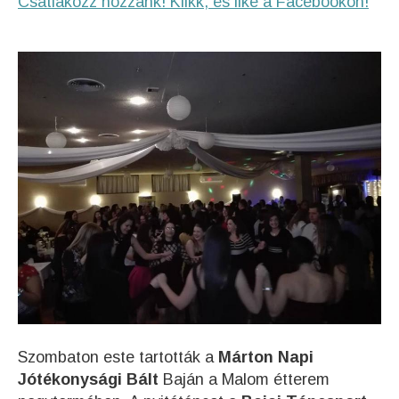
Csatlakozz hozzánk! Klikk, és like a Facebookon!
Szombaton este tartották a
Márton Napi
Jótékonysági Bált
Baján a Malom étterem