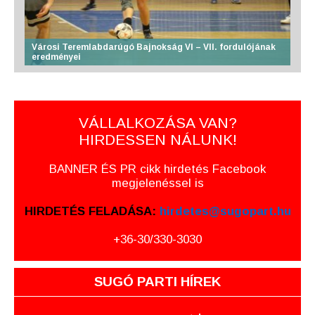
Városi Teremlabdarúgó Bajnokság VI – VII. fordulójának
eredményei
VÁLLALKOZÁSA VAN?
HIRDESSEN NÁLUNK!
BANNER ÉS PR cikk hirdetés Facebook
megjelenéssel is
HIRDETÉS FELADÁSA:
hirdetes@sugopart.hu
+36-30/330-3030
SUGÓ PARTI HÍREK