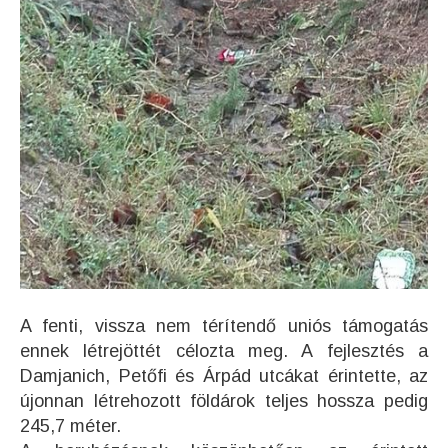
A fenti, vissza nem térítendő uniós támogatás
ennek létrejöttét célozta meg. A fejlesztés a
Damjanich, Petőfi és Árpád utcákat érintette, az
újonnan létrehozott földárok teljes hossza pedig
245,7 méter.