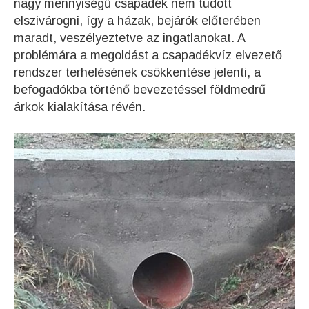
nagy mennyiségű csapadék nem tudott
elszivárogni, így a házak, bejárók előterében
maradt, veszélyeztetve az ingatlanokat. A
problémára a megoldást a csapadékvíz elvezető
rendszer terhelésének csökkentése jelenti, a
befogadókba történő bevezetéssel földmedrű
árkok kialakítása révén.