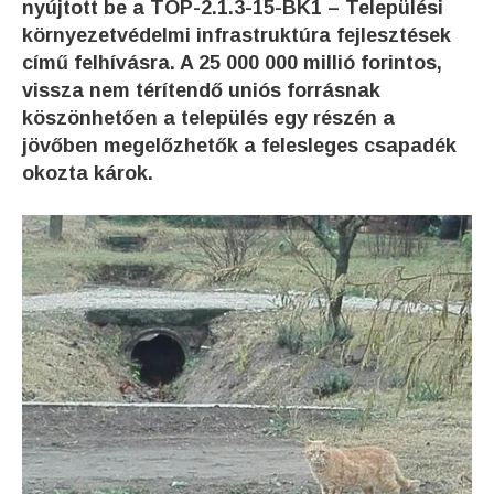
nyújtott be a TOP-2.1.3-15-BK1 – Települési
környezetvédelmi infrastruktúra fejlesztések
című felhívásra. A 25 000 000 millió forintos,
vissza nem térítendő uniós forrásnak
köszönhetően a település egy részén a
jövőben megelőzhetők a felesleges csapadék
okozta károk.