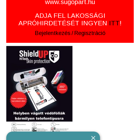
www.sugopart.hu
ADJA FEL LAKOSSÁGI
APRÓHIRDETÉSÉT INGYEN
ITT
!
Bejelentkezés
/
Regisztráció
×