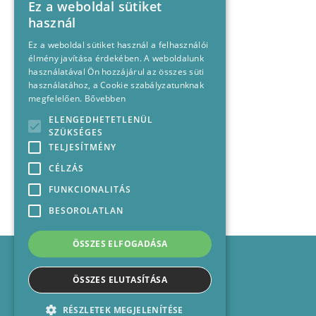
Ez a weboldal sütiket
használ
Ez a weboldal sütiket használ a felhasználói
élmény javítása érdekében. A weboldalunk
használatával Ön hozzájárul az összes süti
használatához, a Cookie szabályzatunknak
megfelelően.
Bővebben
ELENGEDHETETLENÜL
SZÜKSÉGES
TELJESÍTMÉNY
CÉLZÁS
FUNKCIONALITÁS
BESOROLATLAN
ÖSSZES ELFOGADÁSA
Impresszum
Médiajánlat
ÖSSZES ELUTASÍTÁSA
Felhasználási feltételek
Panaszkezelési nyilatkozat
RÉSZLETEK MEGJELENÍTÉSE
Kapcsolat