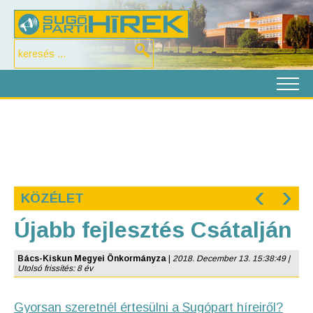
‹
›
KÖZÉLET
Újabb fejlesztés Csátalján
Bács-Kiskun Megyei Önkormányza
|
2018. December 13. 15:38:49 |
Utolsó frissítés: 8 év
Gyorsan szeretnél értesülni a Sugópart híreiről?