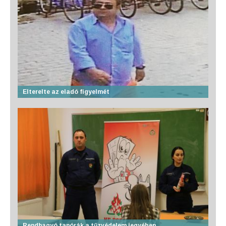
Elterelte az eladó figyelmét
Rendhagyó tanórák a tűzvédelem jegyében