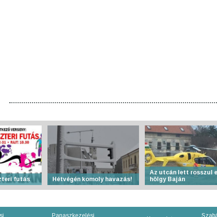
Az utcán lett rosszul 
teri futás
Hétvégén komoly havazás!
hölgy Baján
si
Panaszkezelési
Szabá