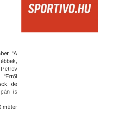
ber. “A
gébbek,
 Petrov
 “Erről
sok, de
upán is
0 méter