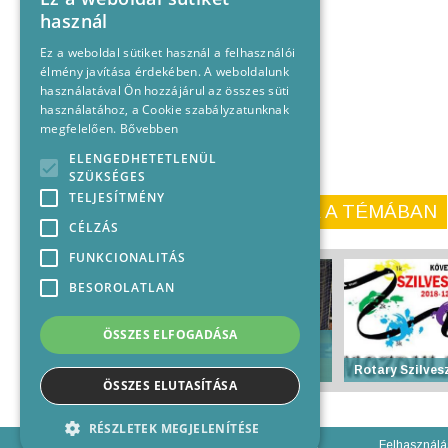
használ
Ez a weboldal sütiket használ a felhasználói
élmény javítása érdekében. A weboldalunk
használatával Ön hozzájárul az összes süti
használatához, a Cookie szabályzatunknak
megfelelően.
Bővebben
ELENGEDHETETLENÜL
SZÜKSÉGES
TELJESÍTMÉNY
KORÁBBI CIKKEINK A TÉMÁBAN
CÉLZÁS
FUNKCIONALITÁS
BESOROLATLAN
ÖSSZES ELFOGADÁSA
Városi Teremlabdarúgó
Bajnokság VI – VII.
fordulójának eredményei
Rotary Szilvesz
ÖSSZES ELUTASÍTÁSA
RÉSZLETEK MEGJELENÍTÉSE
Felhasználá