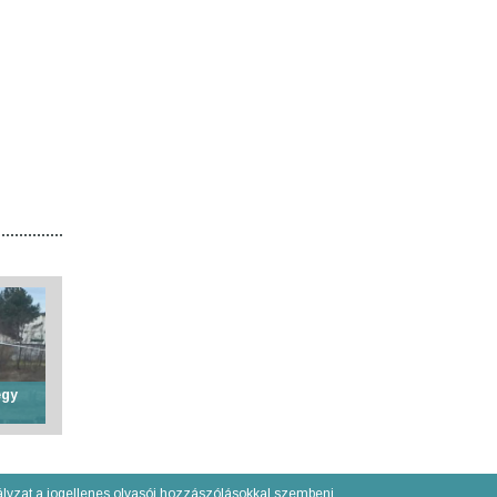
egy
lyzat a jogellenes olvasói hozzászólásokkal szembeni