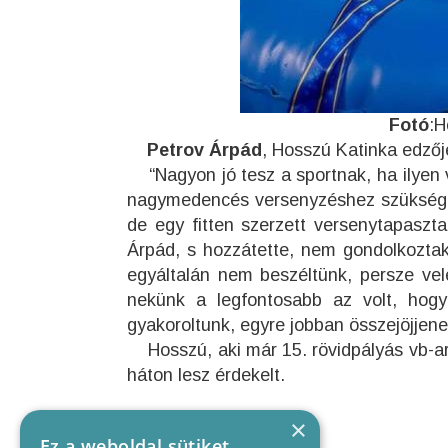
Fotó
:H
Petrov Árpád
, Hosszú Katinka edzőj
“Nagyon jó tesz a sportnak, ha ilyen v
nagymedencés versenyzéshez szükséges
de egy fitten szerzett versenytapaszta
Árpád, s hozzátette, nem gondolkoztak
egyáltalán nem beszéltünk, persze ve
nekünk a legfontosabb az volt, hogy
gyakoroltunk, egyre jobban összejöjjene
Hosszú, aki már 15. rövidpályás vb-ar
háton lesz érdekelt.
×
Ez a weboldal sütiket