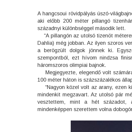
A hangcsoui rövidpályás úszó-világbajn
aki előbb 200 méter pillangó tizenh
századnyi különbséggel második lett.
“A pillangón az utolsó tizenöt méteren
Dahlia) még jobban. Az ilyen szoros ver
a berögzült dolgok jönnek ki. Egy
szempontból, ezt hívom nindzsa finis
háromszoros olimpiai bajnok.
Megjegyezte, elegendő volt számára a 
100 méter háton is százszázalékos állap
“Nagyon közel volt az arany, ezen kic
mindenkit megzavart. Az utolsó pár mét
vesztettem, mint a hét századot, 
mindenképpen szerettem volna dobogón