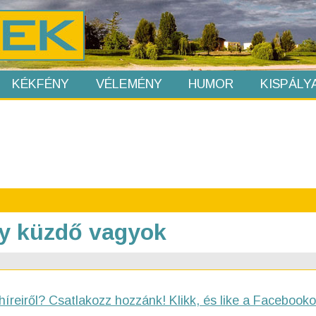
KÉKFÉNY
VÉLEMÉNY
HUMOR
KISPÁLY
y küzdő vagyok
híreiről? Csatlakozz hozzánk! Klikk, és like a Facebooko