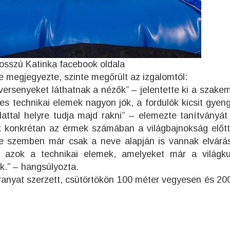
osszú Katinka facebook oldala
e megjegyezte, szinte megőrült az izgalomtól:
ersenyeket láthatnak a nézők” – jelentette ki a szakem
 technikai elemek nagyon jók, a fordulók kicsit gyen
lattal helyre tudja majd rakni” – elemezte tanítványát
 konkrétan az érmek számában a világbajnokság előtt.
le szemben már csak a neve alapján is vannak elvárá
 azok a technikai elemek, amelyeket már a világk
k.” – hangsúlyozta.
anyat szerzett, csütörtökön 100 méter vegyesen és 20