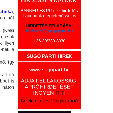
HIRDESSEN NÁLUNK!
BANNER ÉS PR cikk hirdetés
atinka
,
Facebook megjelenéssel is
ton hét
HIRDETÉS FELADÁSA:
 (Kelsi
hirdetes@sugopart.hu
a, csak
+36-30/330-3030
 ilyen
I-nek a
SUGÓ PARTI HÍREK
nő, így
www.sugopart.hu
 a tető
ADJA FEL LAKOSSÁGI
bbet is
APRÓHIRDETÉSÉT
 háton
INGYEN
ITT
!
Bejelentkezés
/
Regisztráció