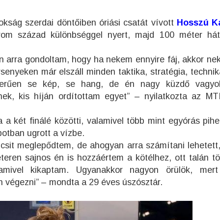
okság szerdai döntőiben óriási csatát vívott
Hosszú K
árom század különbséggel nyert, majd 100 méter há
 arra gondoltam, hogy ha nekem ennyire fáj, akkor neki
senyeken már elszáll minden taktika, stratégia, technik
szerűen se kép, se hang, de én nagy küzdő vagyok
nek, kis híján ordítottam egyet” – nyilatkozta az MT
két finálé közötti, valamivel több mint egyórás pihe
otban ugrott a vízbe.
sit meglepődtem, de ahogyan arra számítani lehetett,
eren sajnos én is hozzáértem a kötélhez, ott talán tö
amivel kikaptam. Ugyanakkor nagyon örülök, mert
 végezni” – mondta a 29 éves úszósztár.