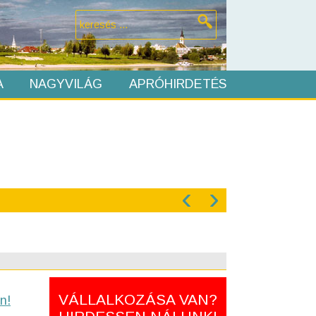
A
NAGYVILÁG
APRÓHIRDETÉS
‹
›
VÁLLALKOZÁSA VAN?
n!