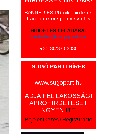
HIRDESSEN NÁLUNK!
BANNER ÉS PR cikk hirdetés
Facebook megjelenéssel is
HIRDETÉS FELADÁSA:
hirdetes@sugopart.hu
+36-30/330-3030
SUGÓ PARTI HÍREK
www.sugopart.hu
ADJA FEL LAKOSSÁGI
APRÓHIRDETÉSÉT
INGYEN
ITT
!
Bejelentkezés
/
Regisztráció