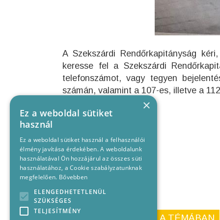
A Szekszárdi Rendőrkapitányság kéri, 
keresse fel a Szekszárdi Rendőrkapi
telefonszámot, vagy tegyen bejelenté
számán, valamint a 107-es, illetve a 11
×
Ez a weboldal sütiket
használ
Ez a weboldal sütiket használ a felhasználói
élmény javítása érdekében. A weboldalunk
használatával Ön hozzájárul az összes süti
használatához, a Cookie szabályzatunknak
megfelelően.
Bővebben
ELENGEDHETETLENÜL
SZÜKSÉGES
TELJESÍTMÉNY
KORÁBBI CIKKEINK A TÉMÁBAN