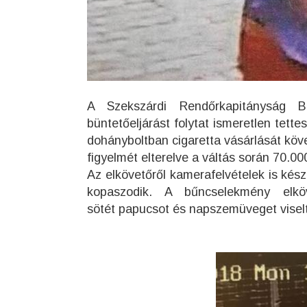
A Szekszárdi Rendőrkapitányság B
büntetőeljárást folytat ismeretlen tett
dohányboltban cigaretta vásárlását köv
figyelmét elterelve a váltás során 70.000
Az elkövetőről kamerafelvételek is készü
kopaszodik. A bűncselekmény elköv
sötét papucsot és napszemüveget viselt