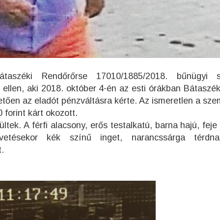
átaszéki Rendőrőrse 17010/1885/2018. bűnügyi 
es ellen, aki 2018. október 4-én az esti órákban Bátaszé
etően az eladót pénzváltásra kérte. Az ismeretlen a sze
 forint kárt okozott.
ltek. A férfi alacsony, erős testalkatú, barna hajú, feje
etésekor kék színű inget, narancssárga térdnad
.