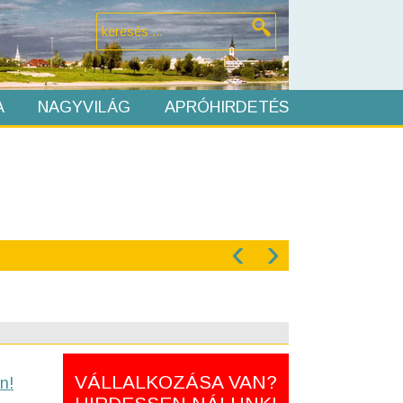
A
NAGYVILÁG
APRÓHIRDETÉS
‹
›
VÁLLALKOZÁSA VAN?
n!