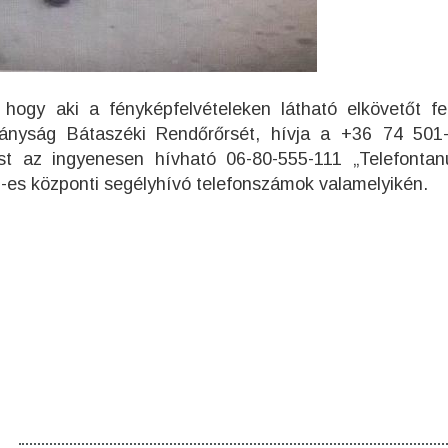
hogy aki a fényképfelvételeken látható elkövetőt fel
tányság Bátaszéki Rendőrőrsét, hívja a +36 74 501
st az ingyenesen hívható 06-80-555-111 „Telefontan
2-es központi segélyhívó telefonszámok valamelyikén.