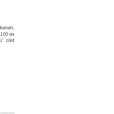
ismeri,
-100-as
ú” zöld