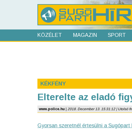
KÖZÉLET
MAGAZIN
SPORT
KÉKFÉNY
Elterelte az eladó fi
www.police.hu
|
2018. December 13. 15:31:12 | Utolsó fri
Gyorsan szeretnél értesülni a Sugópart 