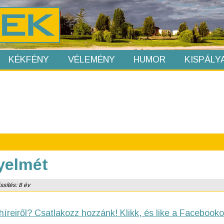
KÉKFÉNY
VÉLEMÉNY
HUMOR
KISPÁLY
gyelmét
ssítés: 8 év
híreiről? Csatlakozz hozzánk! Klikk, és like a Facebooko