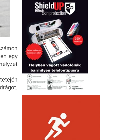
számon
ken egy
mélyzet
 tetején
rágot,