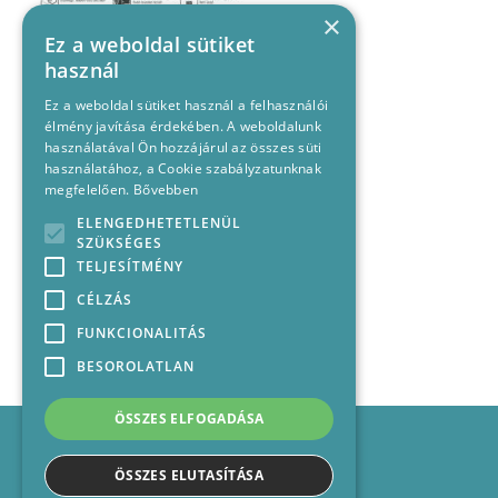
×
Ez a weboldal sütiket
használ
Ez a weboldal sütiket használ a felhasználói
élmény javítása érdekében. A weboldalunk
használatával Ön hozzájárul az összes süti
használatához, a Cookie szabályzatunknak
megfelelően.
Bővebben
ELENGEDHETETLENÜL
SZÜKSÉGES
TELJESÍTMÉNY
CÉLZÁS
FUNKCIONALITÁS
BESOROLATLAN
ÖSSZES ELFOGADÁSA
Impresszum
Médiajánlat
ÖSSZES ELUTASÍTÁSA
Felhasználási feltételek