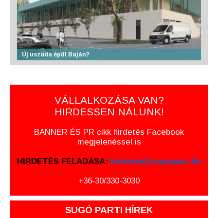
Új uszoda épül Baján?
VÁLLALKOZÁSA VAN?
HIRDESSEN NÁLUNK!
BANNER ÉS PR cikk hirdetés Facebook
megjelenéssel is
HIRDETÉS FELADÁSA:
hirdetes@sugopart.hu
+36-30/330-3030
SUGÓ PARTI HÍREK