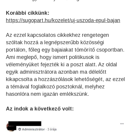
Korábbi cikkünk:
https://sugopart.hu/kozelet/uj-uszoda-epul-bajan
Az ezzel kapcsolatos cikkekhez rengetegen
szóltak hozzá a legnépszerűbb közösségi
portálon, főleg egy bajaiakat tömörítő csoportban.
Ami meglepő, hogy ismert politikusok is
véleményüket fejezték ki a poszt alatt. Az oldal
egyik adminisztrátora azonban ma délelőtt
kikapcsolta a hozzászólások lehetőségét, az ezzel
a témával foglalkozó posztoknál, melyhez
hasonlóra nem igazán emlékszünk.
Az indok a következő volt: