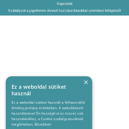
Kapcsolat
Szabályzat a jogellenes olvasói hozzászólásokkal szembeni fellépésről
×
Ez a weboldal sütiket
használ
Ez a weboldal sütiket használ a felhasználói
élmény javítása érdekében. A weboldalunk
használatával Ön hozzájárul az összes süti
használatához, a Cookie szabályzatunknak
megfelelően.
Bővebben