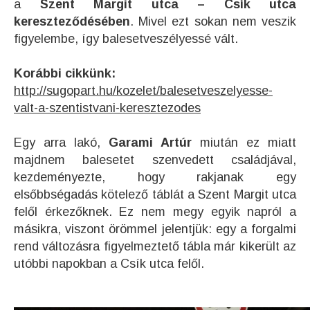
a
Szent Margit utca – Csík utca
kereszteződésében
. Mivel ezt sokan nem veszik
figyelembe, így balesetveszélyessé vált.
Korábbi cikkünk:
http://sugopart.hu/kozelet/balesetveszelyesse-
valt-a-szentistvani-keresztezodes
Egy arra lakó,
Garami Artúr
miután ez miatt
majdnem balesetet szenvedett családjával,
kezdeményezte, hogy rakjanak egy
elsőbbségadás kötelező táblát a Szent Margit utca
felől érkezőknek. Ez nem megy egyik napról a
másikra, viszont örömmel jelentjük: egy a forgalmi
rend változásra figyelmeztető tábla már kikerült az
utóbbi napokban a Csík utca felől.