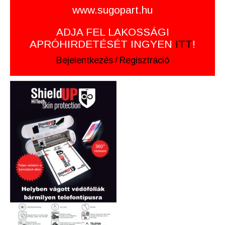
www.sugopart.hu
ADJA FEL LAKOSSÁGI
APRÓHIRDETÉSÉT INGYEN
ITT
!
Bejelentkezés
/
Regisztráció