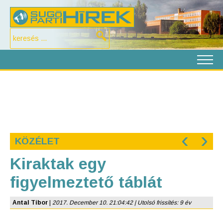
‹
›
KÖZÉLET
Kiraktak egy
figyelmeztető táblát
Antal Tibor
|
2017. December 10. 21:04:42 | Utolsó frissítés: 9 év