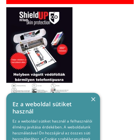
×
Ez a weboldal sütiket
használ
Ez a weboldal sütiket használ a felhasználói
élmény javítása érdekében. A weboldalunk
használatával Ön hozzájárul az összes süti
használatához, a Cookie szabályzatunknak