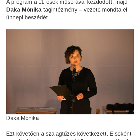
A program a 11-esek műsorával kezdődött, majd
Daka Mónika
tagintézmény – vezető mondta el
ünnepi beszédét.
Daka Mónika
Ezt követően a szalagtűzés következett. Elsőként