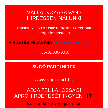
VÁLLALKOZÁSA VAN?
HIRDESSEN NÁLUNK!
BANNER ÉS PR cikk hirdetés Facebook
megjelenéssel is
HIRDETÉS FELADÁSA:
hirdetes@sugopart.hu
+36-30/330-3030
SUGÓ PARTI HÍREK
www.sugopart.hu
ADJA FEL LAKOSSÁGI
APRÓHIRDETÉSÉT INGYEN
ITT
!
Bejelentkezés
/
Regisztráció