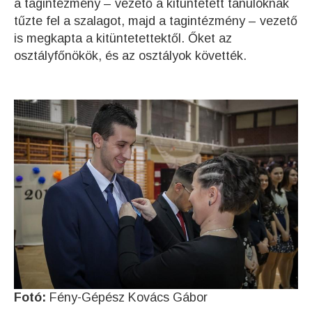
a tagintézmény – vezető a kitüntetett tanulóknak
tűzte fel a szalagot, majd a tagintézmény – vezető
is megkapta a kitüntetettektől. Őket az
osztályfőnökök, és az osztályok követték.
Fotó:
Fény-Gépész Kovács Gábor