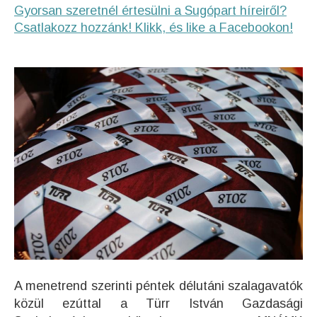
Gyorsan szeretnél értesülni a Sugópart híreiről?
Csatlakozz hozzánk! Klikk, és like a Facebookon!
A menetrend szerinti péntek délutáni szalagavatók
közül ezúttal a Türr István Gazdasági