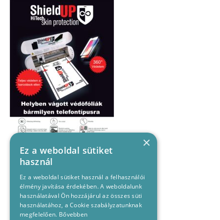
×
Ez a weboldal sütiket
használ
Ez a weboldal sütiket használ a felhasználói
élmény javítása érdekében. A weboldalunk
használatával Ön hozzájárul az összes süti
használatához, a Cookie szabályzatunknak
megfelelően.
Bővebben