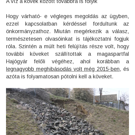
A víz a kövek között továbbra is folyik
Hogy várható- e végleges megoldás az ügyben,
ezzel kapcsolatban kérdéssel fordultunk az
önkormányzathoz. Miután megérkezik a válasz,
természetesen olvasóinkat is tájékoztatni fogjuk
róla. Szintén a múlt heti felújítás része volt, hogy
további köveket szállítottak a magaspartfal
Hajógyár felőli végéhez, ahol korábban a
legnagyobb meghibásodás volt még 2015-ben
, és
azóta is folyamatosan pótolni kell a köveket.