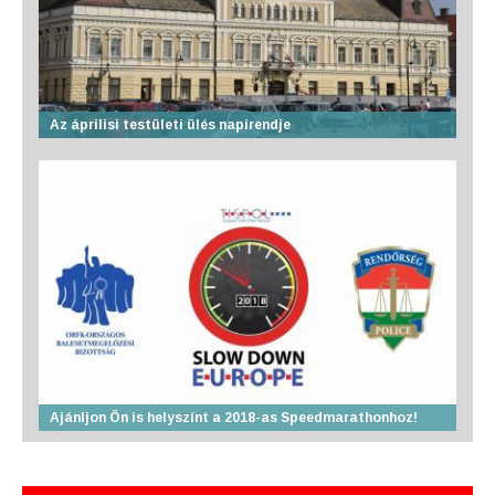
Az áprilisi testületi ülés napirendje
Ajánljon Ön is helyszínt a 2018-as Speedmarathonhoz!