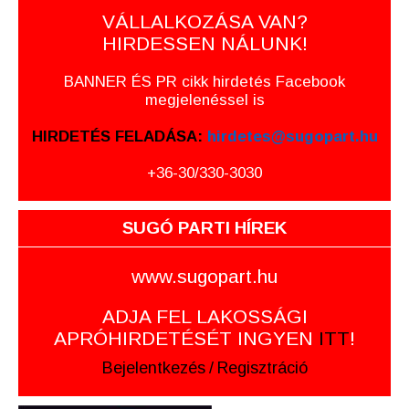
VÁLLALKOZÁSA VAN?
HIRDESSEN NÁLUNK!
BANNER ÉS PR cikk hirdetés Facebook
megjelenéssel is
HIRDETÉS FELADÁSA:
hirdetes@sugopart.hu
+36-30/330-3030
SUGÓ PARTI HÍREK
www.sugopart.hu
ADJA FEL LAKOSSÁGI
APRÓHIRDETÉSÉT INGYEN
ITT
!
Bejelentkezés
/
Regisztráció