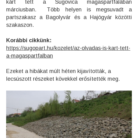
kárt tett a Sugovica magaspartfalában
márciusban. Több helyen is megsuvadt a
partszakasz a Bagolyvár és a Hajógyár közötti
szakaszon.
Korábbi cikkünk:
https://sugopart.hu/kozelet/az-olvadas-is-kart-tett-
a-magaspartfalban
Ezeket a hibákat múlt héten kijavították, a
lecsúszott részeket kövekkel erősítették meg.