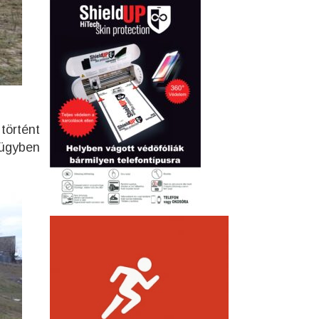
történt
 ügyben