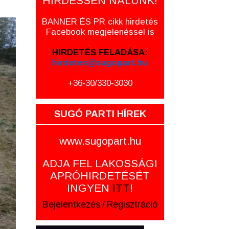
HIRDESSEN NÁLUNK!
BANNER ÉS PR cikk hirdetés
Facebook megjelenéssel is
HIRDETÉS FELADÁSA:
hirdetes@sugopart.hu
+36-30/330-3030
SUGÓ PARTI HÍREK
www.sugopart.hu
ADJA FEL LAKOSSÁGI
APRÓHIRDETÉSÉT
INGYEN
ITT
!
Bejelentkezés
/
Regisztráció