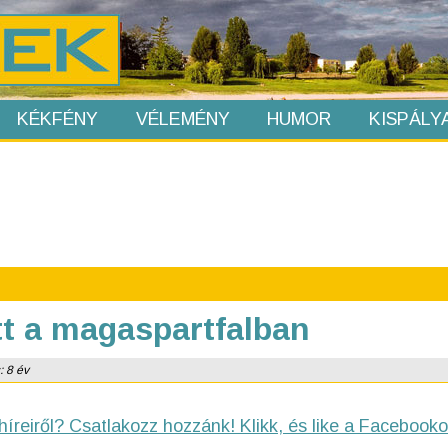
KÉKFÉNY
VÉLEMÉNY
HUMOR
KISPÁLY
ett a magaspartfalban
: 8 év
híreiről? Csatlakozz hozzánk! Klikk, és like a Facebooko