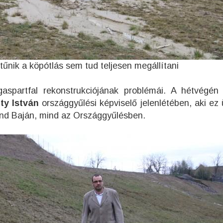
tűnik a köpótlás sem tud teljesen megállítani
spartfal rekonstrukciójának problémái. A hétvégén 
ity István
országgyűlési képviselő jelenlétében, aki ez
mind Baján, mind az Országgyűlésben.