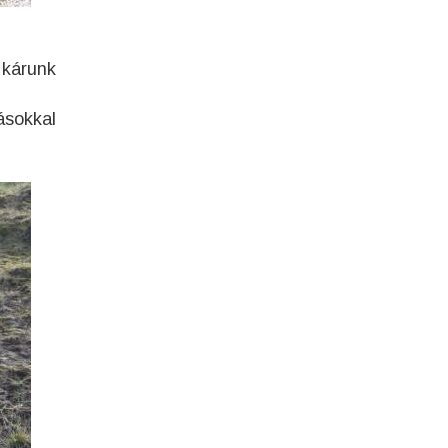
 kárunk
ásokkal