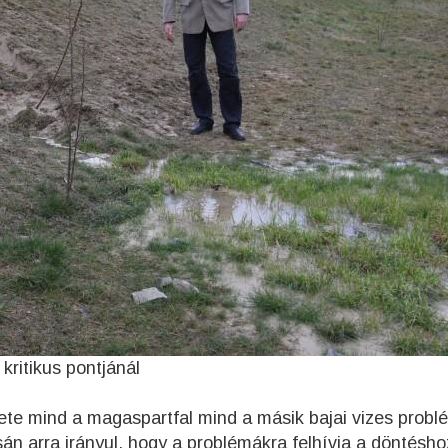
kritikus pontjánál
ete mind a magaspartfal mind a másik bajai vizes probl
án arra irányul, hogy a problémákra felhívja a döntésh