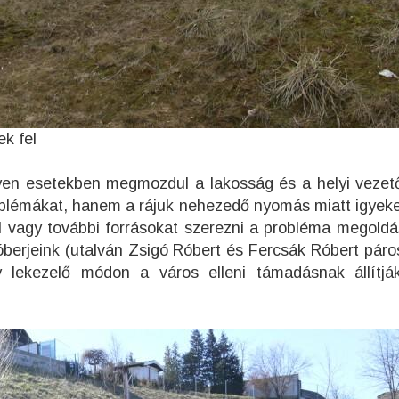
k fel
yen esetekben megmozdul a lakosság és a helyi veze
oblémákat, hanem a rájuk nehezedő nyomás miatt igyek
vel vagy további forrásokat szerezni a probléma megoldá
berjeink (utalván Zsigó Róbert és Fercsák Róbert páros
 lekezelő módon a város elleni támadásnak állítj