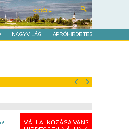
A
NAGYVILÁG
APRÓHIRDETÉS
‹
›
VÁLLALKOZÁSA VAN?
n!