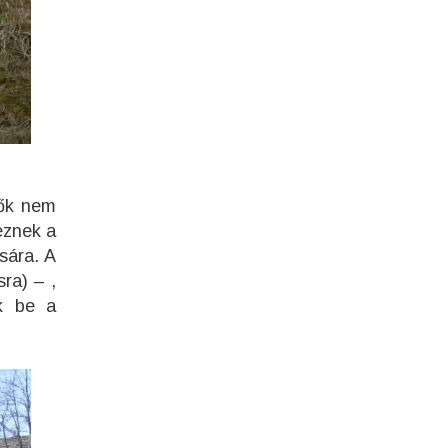
tők nem
eznek a
sára. A
ra) – ,
ák be a