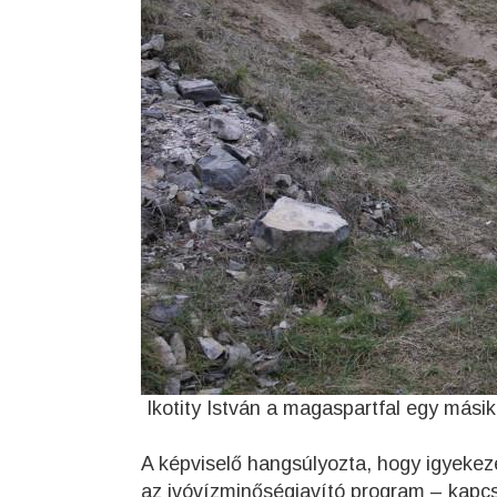
Ikotity István a magaspartfal egy másik 
A képviselő hangsúlyozta, hogy igyekez
az ivóvízminőségjavító program – kapcs