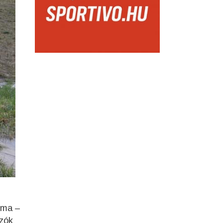
éma –
ozók