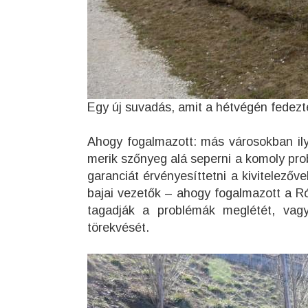
Egy új suvadás, amit a hétvégén fedezte
Ahogy fogalmazott: más városokban il
merik szőnyeg alá seperni a komoly pr
garanciát érvényesíttetni a kivitelező
bajai vezetők – ahogy fogalmazott a Ró
tagadják a problémák meglétét, vagy
törekvését.