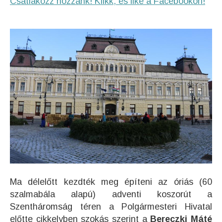
Csatlakozz hozzánk! Klikk, és like a Facebookon!
Ma délelőtt kezdték meg építeni az óriás (60
szalmabála alapú) adventi koszorút a
Szentháromság téren a Polgármesteri Hivatal
előtte cikkelyben szokás szerint a
Bereczki Máté