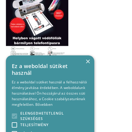
×
Ez a weboldal sütiket
használ
Ez a weboldal sütiket használ a felhasználói
élmény javítása érdekében. A weboldalunk
használatával Ön hozzájárul az összes süti
használatához, a Cookie szabályzatunknak
megfelelően.
Bővebben
ELENGEDHETETLENÜL
SZÜKSÉGES
TELJESÍTMÉNY