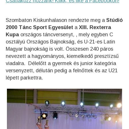
Csatlakozz hozzánk! Klikk, és like a Facebookon!
Szombaton Kiskunhalason rendezte meg a
Stúdió
2000 Tánc Sport Egyesület
a
XIII. Rexterra
Kupa
országos táncversenyt, , mely egyben C
osztályú Országos Bajnokság, és U-21-es Latin
Magyar bajnokság is volt. Összesen 240 páros
nevezett a hagyományos, kiemelkedő presztízsű
viadalra. Délelőtt a gyermek és junior kategória
versenyzett, délután pedig a felnőttek és az U21
lépett parkettra.