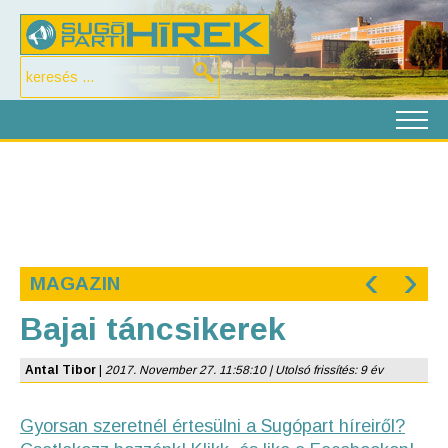
‹
›
MAGAZIN
Bajai táncsikerek
Antal Tibor
|
2017. November 27. 11:58:10 | Utolsó frissítés: 9 év
Gyorsan szeretnél értesülni a Sugópart híreiről?