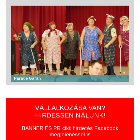
Parádé Garán
VÁLLALKOZÁSA VAN?
HIRDESSEN NÁLUNK!
BANNER ÉS PR cikk hirdetés Facebook
megjelenéssel is