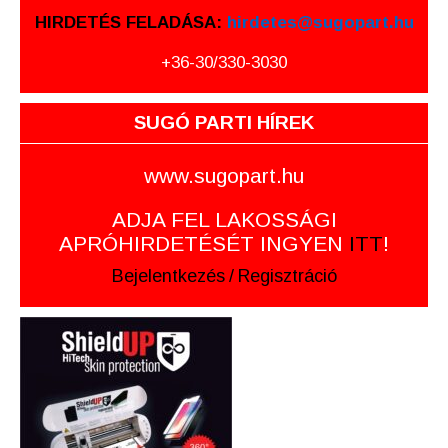
HIRDETÉS FELADÁSA:
hirdetes@sugopart.hu
+36-30/330-3030
SUGÓ PARTI HÍREK
www.sugopart.hu
ADJA FEL LAKOSSÁGI
APRÓHIRDETÉSÉT INGYEN
ITT
!
Bejelentkezés
/
Regisztráció