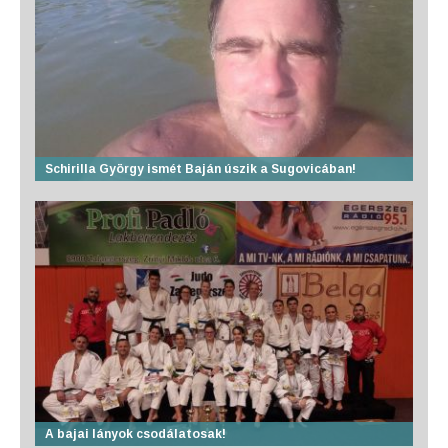
Schirilla György ismét Baján úszik a Sugovicában!
A bajai lányok csodálatosak!