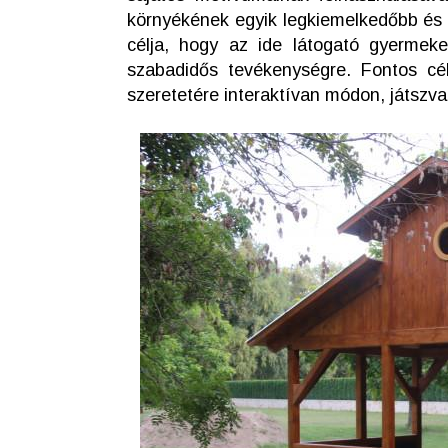
környékének egyik legkiemelkedőbb és l
célja, hogy az ide látogató gyermeke
szabadidős tevékenységre. Fontos cé
szeretetére interaktívan módon, játszv