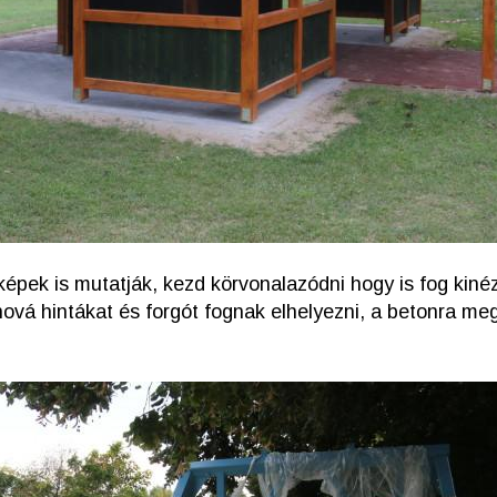
képek is mutatják, kezd körvonalazódni hogy is fog kiné
ahová hintákat és forgót fognak elhelyezni, a betonra m