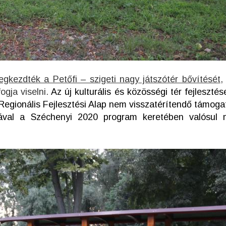
gkezdték a Petőfi – szigeti nagy játszótér bővítését
,
gja viselni.
Az új kulturális és közösségi tér fejleszté
 Regionális Fejlesztési Alap nem visszatérítendő támoga
sával a Széchenyi 2020 program keretében valósul