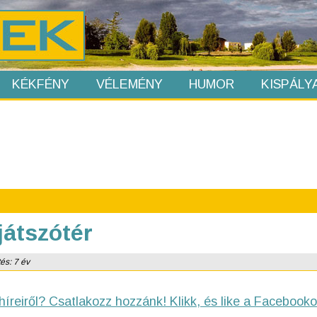
KÉKFÉNY
VÉLEMÉNY
HUMOR
KISPÁLY
játszótér
tés: 7 év
híreiről? Csatlakozz hozzánk! Klikk, és like a Facebooko