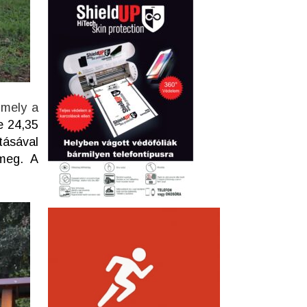
 mely a
se 24,35
tásával
 meg. A