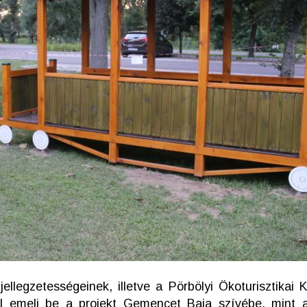
llegzetességeinek, illetve a Pörbölyi Ökoturisztikai 
al emeli be a projekt Gemencet Baja szívébe, mint 