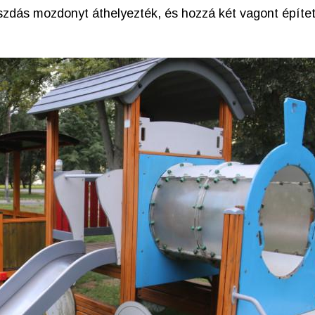
úszdás mozdonyt áthelyezték, és hozzá két vagont építet