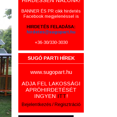
HIRDESSEN NÁLUNK!
BANNER ÉS PR cikk hirdetés
Facebook megjelenéssel is
HIRDETÉS FELADÁSA:
hirdetes@sugopart.hu
+36-30/330-3030
SUGÓ PARTI HÍREK
www.sugopart.hu
ADJA FEL LAKOSSÁGI
APRÓHIRDETÉSÉT
INGYEN
ITT
!
Bejelentkezés
/
Regisztráció