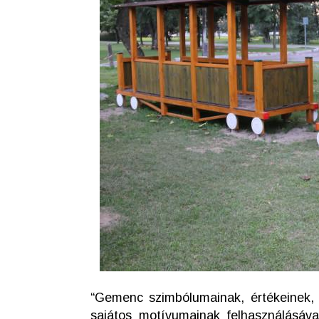
“Gemenc szimbólumainak, értékeinek, je
sajátos motívumainak felhasználásáv