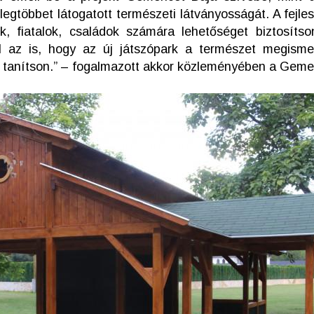
egtöbbet látogatott természeti látványosságát. A fejles
k, fiatalok, családok számára lehetőséget biztosítso
l az is, hogy az új játszópark a természet megisme
a tanítson.” – fogalmazott akkor közleményében a Geme