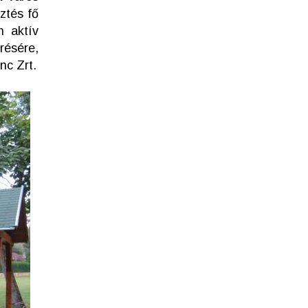
ztés fő
n aktív
résére,
nc Zrt.