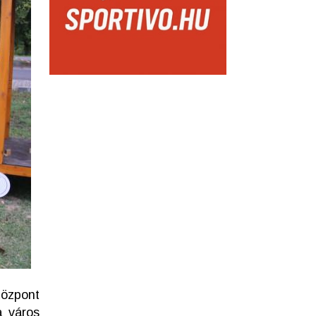
Központ
a város