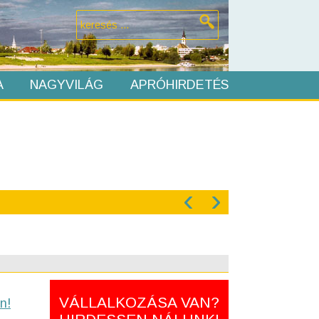
A
NAGYVILÁG
APRÓHIRDETÉS
‹
›
VÁLLALKOZÁSA VAN?
n!