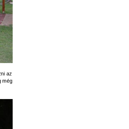
zni az
eg még