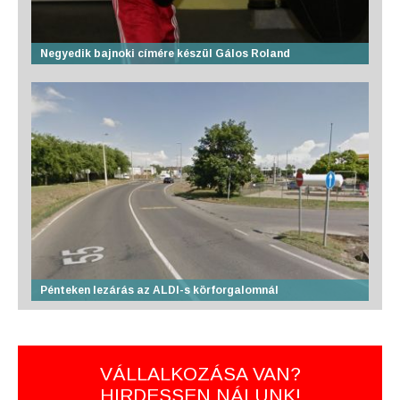
Negyedik bajnoki címére készül Gálos Roland
Pénteken lezárás az ALDI-s körforgalomnál
VÁLLALKOZÁSA VAN?
HIRDESSEN NÁLUNK!