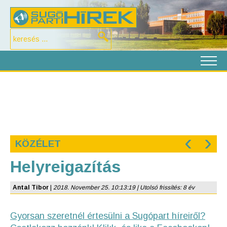
‹
›
KÖZÉLET
Helyreigazítás
Antal Tibor
|
2018. November 25. 10:13:19 | Utolsó frissítés: 8 év
Gyorsan szeretnél értesülni a Sugópart híreiről?