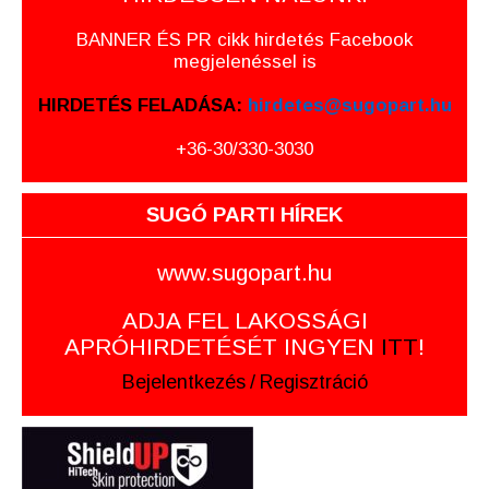
BANNER ÉS PR cikk hirdetés Facebook
megjelenéssel is
HIRDETÉS FELADÁSA:
hirdetes@sugopart.hu
+36-30/330-3030
SUGÓ PARTI HÍREK
www.sugopart.hu
ADJA FEL LAKOSSÁGI
APRÓHIRDETÉSÉT INGYEN
ITT
!
Bejelentkezés
/
Regisztráció