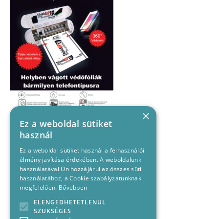
×
Ez a weboldal sütiket
használ
Ez a weboldal sütiket használ a felhasználói
élmény javítása érdekében. A weboldalunk
használatával Ön hozzájárul az összes süti
használatához, a Cookie szabályzatunknak
megfelelően.
Bővebben
ELENGEDHETETLENÜL
SZÜKSÉGES