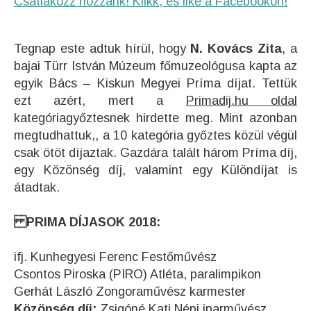
Csatlakozz hozzánk! Klikk, és like a Facebookon!
Tegnap este adtuk hírül, hogy
N. Kovács Zita
, a
bajai Türr István Múzeum főmuzeológusa kapta az
egyik Bács – Kiskun Megyei Príma díjat. Tettük
ezt azért, mert a
Primadij.hu oldal
kategóriagyőztesnek hirdette meg. Mint azonban
megtudhattuk,, a 10 kategória győztes közül végül
csak ötöt díjaztak. Gazdára talált három Príma díj,
egy Közönség díj, valamint egy Különdíjat is
átadtak.
PRIMA DÍJASOK 2018:
ifj. Kunhegyesi Ferenc Festőművész
Csontos Piroska (PIRO) Atléta, paralimpikon
Gerhát László Zongoraművész karmester
Közönség díj:
Zsigóné Kati Népi iparművész