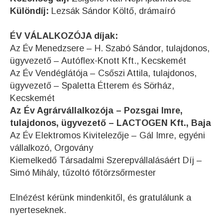
Különdíj:
Lezsák Sándor Költő, drámaíró
ÉV VÁLALKOZÓJA díjak:
Az Év Menedzsere – H. Szabó Sándor, tulajdonos,
ügyvezető – Autóflex-Knott Kft., Kecskemét
Az Év Vendéglátója – Csőszi Attila, tulajdonos,
ügyvezető – Spaletta Étterem és Sörház,
Kecskemét
Az Év Agrárvállalkozója – Pozsgai Imre,
tulajdonos, ügyvezető – LACTOGEN Kft., Baja
Az Év Elektromos Kivitelezője – Gál Imre, egyéni
vállalkozó, Orgovány
Kiemelkedő Társadalmi Szerepvállalásáért Díj –
Simó Mihály, tűzoltó főtörzsőrmester
Elnézést kérünk mindenkitől, és gratulálunk a
nyerteseknek.