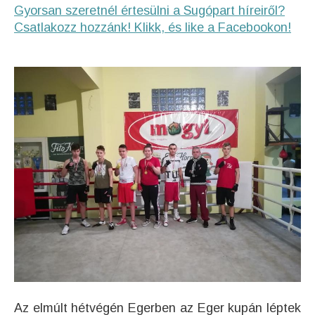
Gyorsan szeretnél értesülni a Sugópart híreiről?
Csatlakozz hozzánk! Klikk, és like a Facebookon!
Az elmúlt hétvégén Egerben az
Eger kupán
léptek