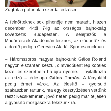
Zúgtak a pofonok a szerdai edzésen
A felnőtteknek sok pihenője nem maradt, hiszen
december 4-től 7-ig az országos bajnokság
következik Budapesten. A selejtezők a
Madárfészek Akadémián lesznek, az elődöntők és
a döntő pedig a Gerevich Aladár Sportcsarnokban.
– Háromszoros magyar bajnokunk Gálos Roland
nagyon elszántan készül, címvédőként lép kötelek
közé, és szeretném ha újra nyerne. – nyilatkozta
az edző – édesapa
Gálos Tamás.
A lányoktól
pedig érmet várok. Az élesítő – gyorsuló
szakaszban tartunk, ma egy kesztyűzésen vettünk
részt Kecskeméten, jövő héten pedig már teljesen
a gyorsító mozgásokra fekszünk rá.