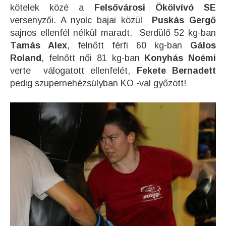
kötelek közé a
Felsővárosi Ökölvívó SE
versenyzői. A nyolc bajai közül
Puskás Gergő
sajnos ellenfél nélkül maradt. Serdülő 52 kg-ban
Tamás Alex
, felnőtt férfi 60 kg-ban
Gálos
Roland
, felnőtt női 81 kg-ban
Konyhás Noémi
verte válogatott ellenfelét,
Fekete Bernadett
pedig szupernehézsúlyban KO -val győzött!