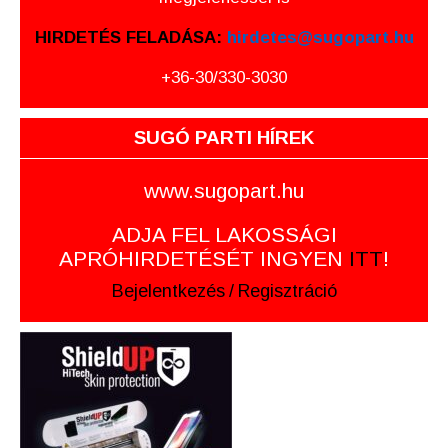
HIRDETÉS FELADÁSA:
hirdetes@sugopart.hu
+36-30/330-3030
SUGÓ PARTI HÍREK
www.sugopart.hu
ADJA FEL LAKOSSÁGI
APRÓHIRDETÉSÉT INGYEN
ITT
!
Bejelentkezés
/
Regisztráció