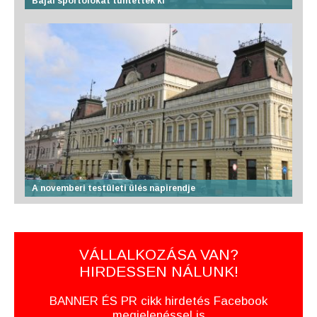
Bajai sportolókat tüntettek ki
A novemberi testületi ülés napirendje
VÁLLALKOZÁSA VAN?
HIRDESSEN NÁLUNK!
BANNER ÉS PR cikk hirdetés Facebook
megjelenéssel is