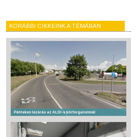
KORÁBBI CIKKEINK A TÉMÁBAN
Pénteken lezárás az ALDI-s körforgalomnál