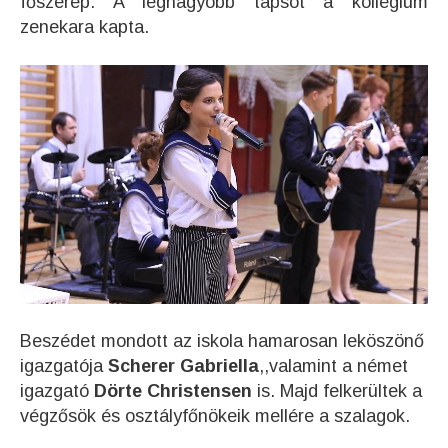
főszerep. A legnagyobb tapsot a kollégium
zenekara kapta.
Beszédet mondott az iskola hamarosan leköszönő
igazgatója
Scherer Gabriella
,,valamint a német
igazgató
Dörte Christensen
is. Majd felkerültek a
végzősök és osztályfőnökeik mellére a szalagok.