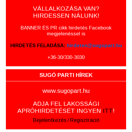
VÁLLALKOZÁSA VAN?
HIRDESSEN NÁLUNK!
BANNER ÉS PR cikk hirdetés Facebook
megjelenéssel is
HIRDETÉS FELADÁSA:
hirdetes@sugopart.hu
+36-30/330-3030
SUGÓ PARTI HÍREK
www.sugopart.hu
ADJA FEL LAKOSSÁGI
APRÓHIRDETÉSÉT INGYEN
ITT
!
Bejelentkezés
/
Regisztráció