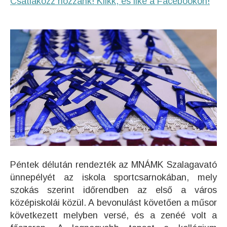
Csatlakozz hozzánk! Klikk, és like a Facebookon!
Péntek délután rendezték az MNÁMK Szalagavató
ünnepélyét az iskola sportcsarnokában, mely
szokás szerint időrendben az első a város
középiskolái közül. A bevonulást követően a műsor
következett melyben versé, és a zenéé volt a