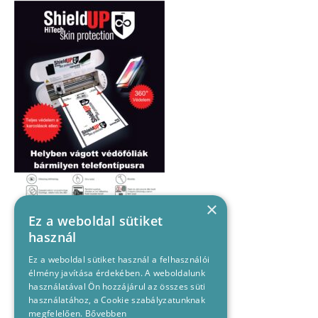
×
Ez a weboldal sütiket
használ
Ez a weboldal sütiket használ a felhasználói
élmény javítása érdekében. A weboldalunk
használatával Ön hozzájárul az összes süti
használatához, a Cookie szabályzatunknak
megfelelően.
Bővebben