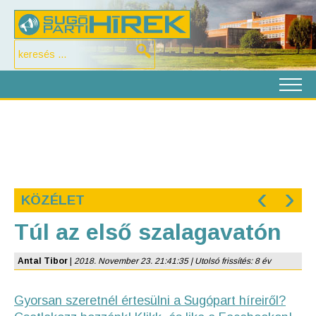
‹
›
KÖZÉLET
Túl az első szalagavatón
Antal Tibor
|
2018. November 23. 21:41:35 | Utolsó frissítés: 8 év
Gyorsan szeretnél értesülni a Sugópart híreiről?