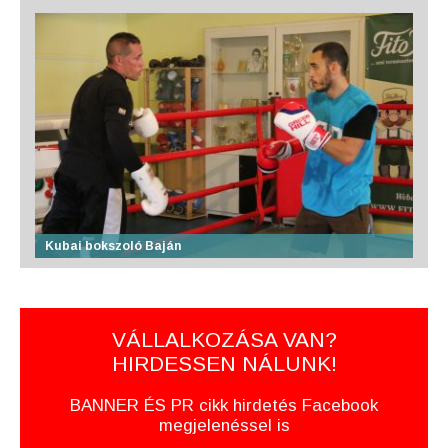
Kubai bokszoló Baján
VÁLLALKOZÁSA VAN?
HIRDESSEN NÁLUNK!
BANNER ÉS PR cikk hirdetés Facebook
megjelenéssel is