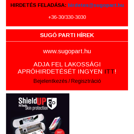
HIRDETÉS FELADÁSA:
hirdetes@sugopart.hu
+36-30/330-3030
SUGÓ PARTI HÍREK
www.sugopart.hu
ADJA FEL LAKOSSÁGI
APRÓHIRDETÉSÉT INGYEN
ITT
!
Bejelentkezés
/
Regisztráció