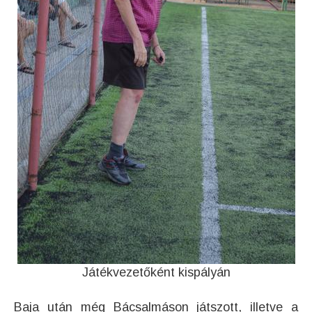
Játékvezetőként kispályán
Baja után még Bácsalmáson játszott, illetve a