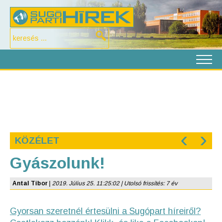
‹
›
KÖZÉLET
Gyászolunk!
Antal Tibor
|
2019. Július 25. 11:25:02 | Utolsó frissítés: 7 év
Gyorsan szeretnél értesülni a Sugópart híreiről?