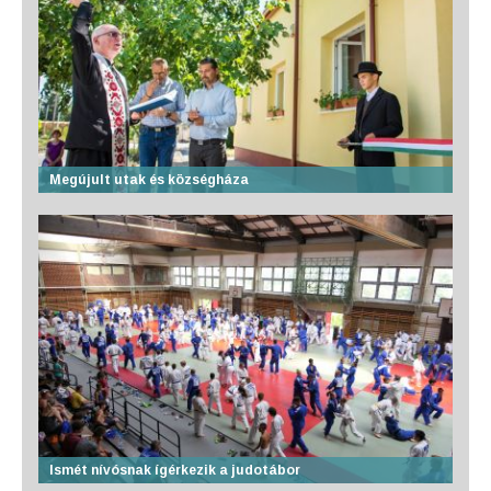
Megújult utak és községháza
Ismét nívósnak ígérkezik a judotábor