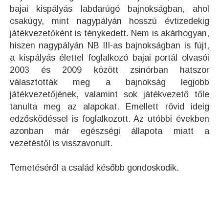
bajai kispályás labdarúgó bajnokságban, ahol
csakúgy, mint nagypályán hosszú évtizedekig
játékvezetőként is ténykedett. Nem is akárhogyan,
hiszen nagypályán NB III-as bajnokságban is fújt,
a kispályás élettel foglalkozó bajai portál olvasói
2003 és 2009 között zsinórban hatszor
választották meg a bajnokság legjobb
játékvezetőjének, valamint sok játékvezető tőle
tanulta meg az alapokat. Emellett rövid ideig
edzősködéssel is foglalkozott. Az utóbbi években
azonban már egészségi állapota miatt a
vezetéstől is visszavonult.
Temetéséről a család később gondoskodik.