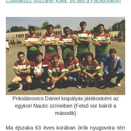
Csatlakozz hozzánk! Klikk, és like a Facebookon!
Prikidánovics Dániel kispályás játékosként az
egykori Nautic színeiben (Felső sor balról a
második)
Ma éjszaka 63 éves korában örök nyugovóra tért